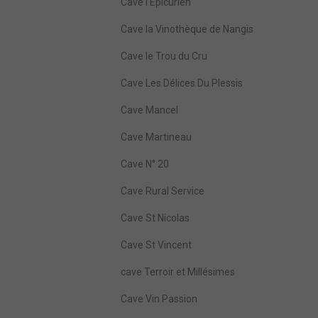
Cave l'Epicurien
Cave la Vinothèque de Nangis
Cave le Trou du Cru
Cave Les Délices Du Plessis
Cave Mancel
Cave Martineau
Cave N° 20
Cave Rural Service
Cave St Nicolas
Cave St Vincent
cave Terroir et Millésimes
Cave Vin Passion