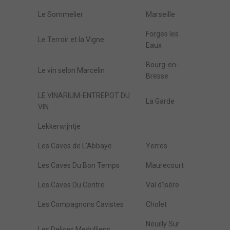
Le Sommelier
Marseille
Forges les
Le Terroir et la Vigne
Eaux
Bourg-en-
Le vin selon Marcelin
Bresse
LE VINARIUM-ENTREPOT DU
La Garde
VIN
Lekkerwijntje
Les Caves de L'Abbaye
Yerres
Les Caves Du Bon Temps
Maurecourt
Les Caves Du Centre
Val d'Isère
Les Compagnons Cavistes
Cholet
Neuilly Sur
Les Delices Medulliens