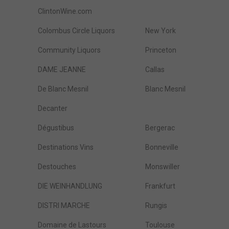
ClintonWine.com
Colombus Circle Liquors
New York
Community Liquors
Princeton
DAME JEANNE
Callas
De Blanc Mesnil
Blanc Mesnil
Decanter
Dégustibus
Bergerac
Destinations Vins
Bonneville
Destouches
Monswiller
DIE WEINHANDLUNG
Frankfurt
DISTRI MARCHE
Rungis
Domaine de Lastours
Toulouse