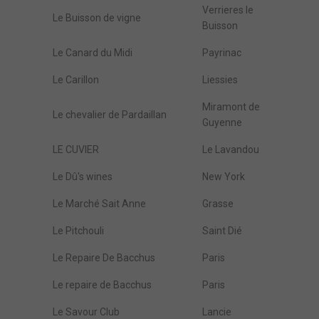
Verrieres le
Le Buisson de vigne
Buisson
Le Canard du Midi
Payrinac
Le Carillon
Liessies
Miramont de
Le chevalier de Pardaillan
Guyenne
LE CUVIER
Le Lavandou
Le Dû's wines
New York
Le Marché Sait Anne
Grasse
Le Pitchouli
Saint Dié
Le Repaire De Bacchus
Paris
Le repaire de Bacchus
Paris
Le Savour Club
Lancie