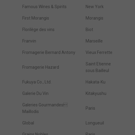
Famous Wines & Spirits
New York
First Morangis
Morangis
Florilège des vins
Biot
Franvin
Marseille
Fromagerie Bernard Antony
Vieux Ferrette
Saint Etienne
Fromagerie Hazard
sous Bailleul
Fukuya Co., Ltd.
Hakata-Ku
Galerie Du Vin
Kitakyushu
Galeries Gourmandes
Paris
Maillodis
Global
Longueuil
Grains Nobles
Paris