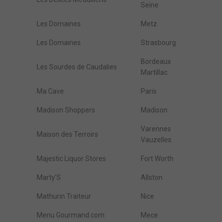
Seine
Les Domaines
Metz
Les Domaines
Strasbourg
Bordeaux
Les Sourdes de Caudalies
Martillac
Ma Cave
Paris
Madison Shoppers
Madison
Varennes
Maison des Terroirs
Vauzelles
Majestic Liquor Stores
Fort Worth
Marty'S
Allston
Mathurin Traiteur
Nice
Menu Gourmand.com
Mece