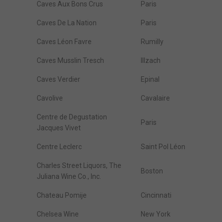
Caves Aux Bons Crus
Paris
Caves De La Nation
Paris
Caves Léon Favre
Rumilly
Caves Musslin Tresch
Illzach
Caves Verdier
Epinal
Cavolive
Cavalaire
Centre de Degustation
Paris
Jacques Vivet
Centre Leclerc
Saint Pol Léon
Charles Street Liquors, The
Boston
Juliana Wine Co., Inc.
Chateau Pomije
Cincinnati
Chelsea Wine
New York