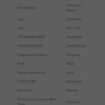
Semur en
Oenothèque
Auxois
Opici
Glen Rock
Opici
New York
ORTHMANN WEINE
Wuppertal
Patrick GERBAUD
Saint Etienne
Peapack Fine Wines
Peapack
Peck
Milan
Pierre France & fils
paris
PORTOVINO
Maldegem
Pot a Vins
Roanne
Princeton Corkscrew Wine
Princeton
Shop