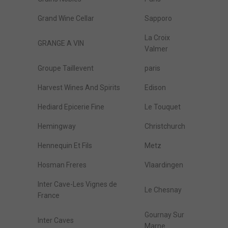
Grand Wine Cellar
Sapporo
La Croix
GRANGE A VIN
Valmer
Groupe Taillevent
paris
Harvest Wines And Spirits
Edison
Hediard Epicerie Fine
Le Touquet
Hemingway
Christchurch
Hennequin Et Fils
Metz
Hosman Freres
Vlaardingen
Inter Cave-Les Vignes de
Le Chesnay
France
Gournay Sur
Inter Caves
Marne