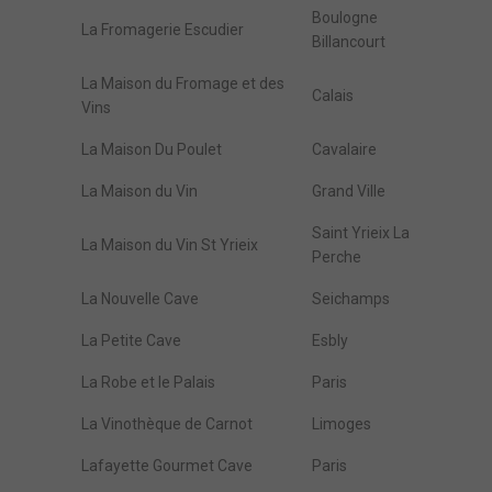
Boulogne
La Fromagerie Escudier
Billancourt
La Maison du Fromage et des
Calais
Vins
La Maison Du Poulet
Cavalaire
La Maison du Vin
Grand Ville
Saint Yrieix La
La Maison du Vin St Yrieix
Perche
La Nouvelle Cave
Seichamps
La Petite Cave
Esbly
La Robe et le Palais
Paris
La Vinothèque de Carnot
Limoges
Lafayette Gourmet Cave
Paris