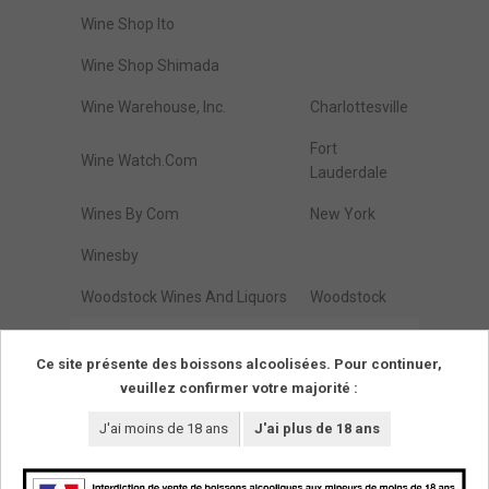
Wine Shop Ito
Wine Shop Shimada
Wine Warehouse, Inc.
Charlottesville
Fort
Wine Watch.Com
Lauderdale
Wines By Com
New York
Winesby
Woodstock Wines And Liquors
Woodstock
Zap Wines & Spirits
Brooklyn
Ce site présente des boissons alcoolisées. Pour continuer,
veuillez confirmer votre majorité :
Résultats de :
1
à
274
(parmi
274
trouvés)
Pages
1
J'ai moins de 18 ans
J'ai plus de 18 ans