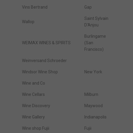
Vins Bertrand
Gap
Saint Sylvain
Wallop
D'Anjou
Burlingame
WEIMAX WINES & SPIRITS
(San
Francisco)
Weinversand Schroeder
Windsor Wine Shop
New York
Wine and Co
Wine Cellars
Milburn
Wine Discovery
Maywood
Wine Gallery
Indianapolis
Wine shop Fujii
Fujii