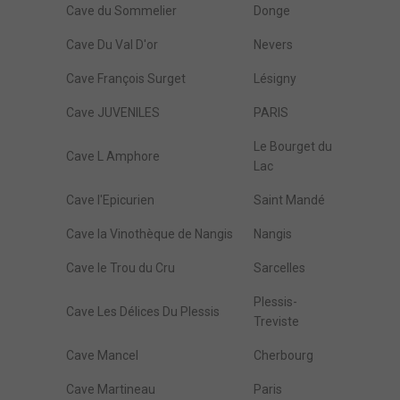
Cave du Sommelier
Donge
Cave Du Val D'or
Nevers
Cave François Surget
Lésigny
Cave JUVENILES
PARIS
Le Bourget du
Cave L Amphore
Lac
Cave l'Epicurien
Saint Mandé
Cave la Vinothèque de Nangis
Nangis
Cave le Trou du Cru
Sarcelles
Plessis-
Cave Les Délices Du Plessis
Treviste
Cave Mancel
Cherbourg
Cave Martineau
Paris