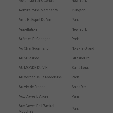
Acker Merrall & Condit
New York
Admiral Wine Merchants
Irvington
Ame Et Esprit Du Vin
Paris
Appellation
New York
Arômes Et Cépages
Paris
Au Chai Gourmand
Noisy le Grand
Au Millésime
Strasbourg
AU MONDE DU VIN
Saint-Louis
Au Verger De La Madeleine
Paris
Au Vin de France
Saint Die
Aux Caves D'Aligre
Paris
Aux Caves De L'Amiral
Paris
Mouchez