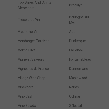
Top Wines And Spirits
Brooklyn
Merchants
Boulogne sur
Trésors de Vin
Mer
V comme Vin
Apt
Vendanges Tardives
Dunkerque
Vert d'Olive
La Londe
Vigne et Saveurs
Fontainebleau
Vignobles de France
Dannemarie
Village Wine Shop
Maplewood
Vinexport
Reims
Vino Cash
Colmar
Vino Strada
Sélestat