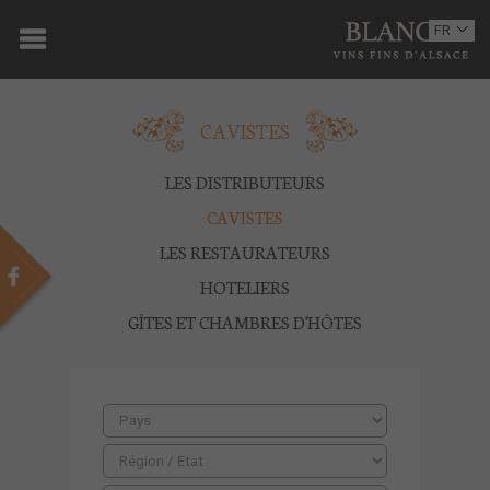
ACCUEIL
FR
EN
DOMAINE
CAVISTES
OENOTOURISME
VINS
LES DISTRIBUTEURS
CAVISTES
BOUTIQUE
LES RESTAURATEURS
MULTIMEDIA
HOTELIERS
GÎTES ET CHAMBRES D'HÔTES
PRESSE
PARTENAIRES
ACTUALITÉS
CONTACT