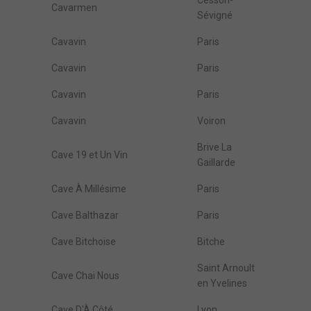
Cesson-
Cavarmen
Sévigné
Cavavin
Paris
Cavavin
Paris
Cavavin
Paris
Cavavin
Voiron
Brive La
Cave 19 et Un Vin
Gaillarde
Cave À Millésime
Paris
Cave Balthazar
Paris
Cave Bitchoise
Bitche
Saint Arnoult
Cave Chai Nous
en Yvelines
Cave D'À Côté
Lyon