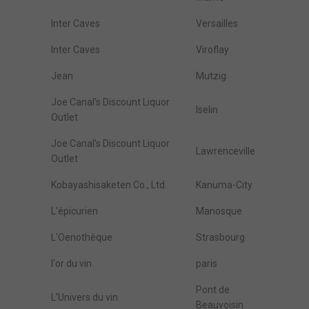
Inter Caves
Versailles
Inter Caves
Viroflay
Jean
Mutzig
Joe Canal's Discount Liquor
Iselin
Outlet
Joe Canal's Discount Liquor
Lawrenceville
Outlet
Kobayashisaketen Co., Ltd.
Kanuma-City
L'épicurien
Manosque
L'Oenothèque
Strasbourg
l'or du vin
paris
Pont de
L'Univers du vin
Beauvoisin