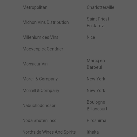
Metropolitan
Charlottesville
Saint Priest
Michon Vins Distribution
En Jarez
Millenium des Vins
Nice
Moevenpick Cendrier
Marcq en
Monsieur Vin
Baroeul
Morell & Company
New York
Morrell & Company
New York
Boulogne
Nabuchodonosor
Billancourt
Noda Shoten Inco.
Hiroshima
Northside Wines And Spirits
Ithaka