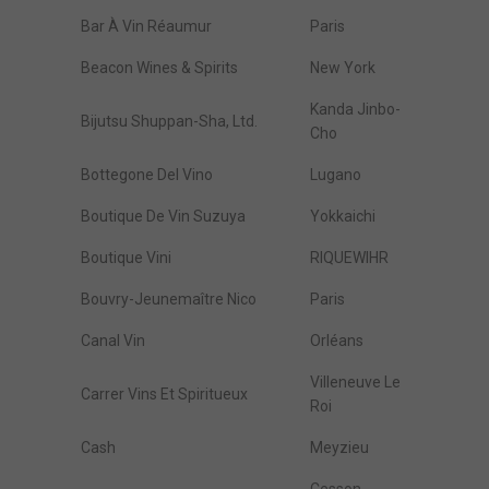
Bar À Vin Réaumur
Paris
Beacon Wines & Spirits
New York
Kanda Jinbo-
Bijutsu Shuppan-Sha, Ltd.
Cho
Bottegone Del Vino
Lugano
Boutique De Vin Suzuya
Yokkaichi
Boutique Vini
RIQUEWIHR
Bouvry-Jeunemaître Nico
Paris
Canal Vin
Orléans
Villeneuve Le
Carrer Vins Et Spiritueux
Roi
Cash
Meyzieu