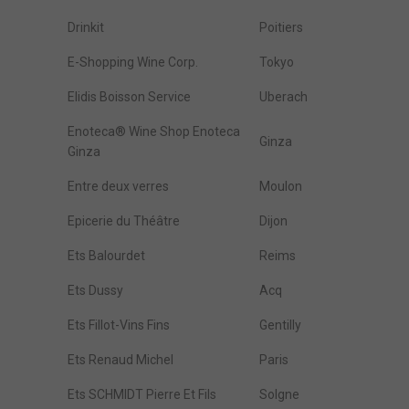
Drinkit
Poitiers
E-Shopping Wine Corp.
Tokyo
Elidis Boisson Service
Uberach
Enoteca® Wine Shop Enoteca
Ginza
Ginza
Entre deux verres
Moulon
Epicerie du Théâtre
Dijon
Ets Balourdet
Reims
Ets Dussy
Acq
Ets Fillot-Vins Fins
Gentilly
Ets Renaud Michel
Paris
Ets SCHMIDT Pierre Et Fils
Solgne