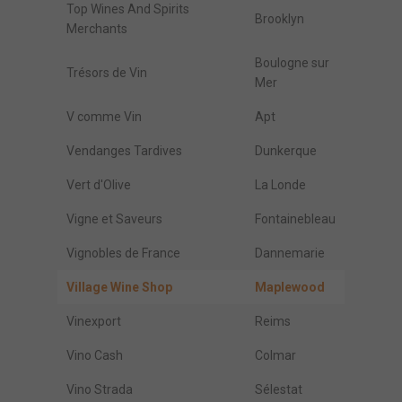
Top Wines And Spirits
Brooklyn
Merchants
Boulogne sur
Trésors de Vin
Mer
V comme Vin
Apt
Vendanges Tardives
Dunkerque
Vert d'Olive
La Londe
Vigne et Saveurs
Fontainebleau
Vignobles de France
Dannemarie
Village Wine Shop
Maplewood
Vinexport
Reims
Vino Cash
Colmar
Vino Strada
Sélestat