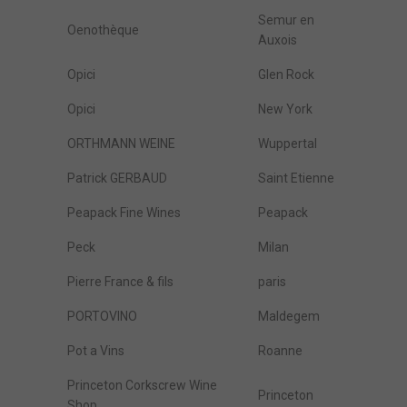
Semur en
Oenothèque
Auxois
Opici
Glen Rock
Opici
New York
ORTHMANN WEINE
Wuppertal
Patrick GERBAUD
Saint Etienne
Peapack Fine Wines
Peapack
Peck
Milan
Pierre France & fils
paris
PORTOVINO
Maldegem
Pot a Vins
Roanne
Princeton Corkscrew Wine
Princeton
Shop