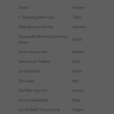
Drinkit
Poitiers
E-Shopping Wine Corp.
Tokyo
Elidis Boisson Service
Uberach
Enoteca® Wine Shop Enoteca
Ginza
Ginza
Entre deux verres
Moulon
Epicerie du Théâtre
Dijon
Ets Balourdet
Reims
Ets Dussy
Acq
Ets Fillot-Vins Fins
Gentilly
Ets Renaud Michel
Paris
Ets SCHMIDT Pierre Et Fils
Solgne