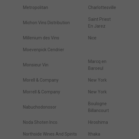
Metropolitan
Charlottesville
Saint Priest
Michon Vins Distribution
En Jarez
Millenium des Vins
Nice
Moevenpick Cendrier
Marcq en
Monsieur Vin
Baroeul
Morell & Company
New York
Morrell & Company
New York
Boulogne
Nabuchodonosor
Billancourt
Noda Shoten Inco.
Hiroshima
Northside Wines And Spirits
Ithaka