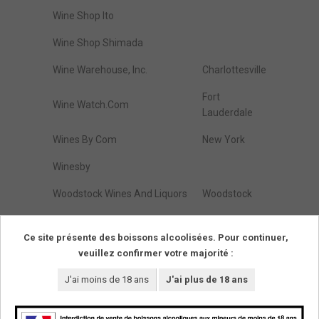
Wine Shop Ito
Wine Shop Shimada
Wine Warehouse, Inc.
Charlottesville
Fort
Wine Watch.Com
Lauderdale
Wines By Com
New York
Winesby
Woodstock Wines And Liquors
Woodstock
Zap Wines & Spirits
Brooklyn
Ce site présente des boissons alcoolisées. Pour continuer,
veuillez confirmer votre majorité :
Résultats de :
1
à
274
(parmi
274
trouvés)
Pages
1
J'ai moins de 18 ans
J'ai plus de 18 ans