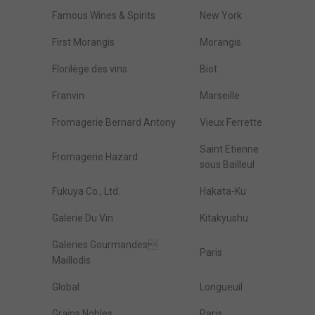
Famous Wines & Spirits
New York
First Morangis
Morangis
Florilège des vins
Biot
Franvin
Marseille
Fromagerie Bernard Antony
Vieux Ferrette
Saint Etienne
Fromagerie Hazard
sous Bailleul
Fukuya Co., Ltd.
Hakata-Ku
Galerie Du Vin
Kitakyushu
Galeries Gourmandes
Paris
Maillodis
Global
Longueuil
Grains Nobles
Paris