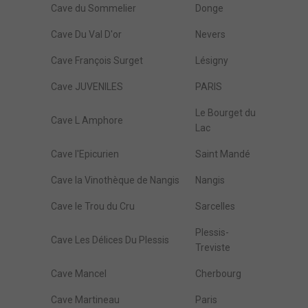
Cave du Sommelier
Donge
Cave Du Val D'or
Nevers
Cave François Surget
Lésigny
Cave JUVENILES
PARIS
Le Bourget du
Cave L Amphore
Lac
Cave l'Epicurien
Saint Mandé
Cave la Vinothèque de Nangis
Nangis
Cave le Trou du Cru
Sarcelles
Plessis-
Cave Les Délices Du Plessis
Treviste
Cave Mancel
Cherbourg
Cave Martineau
Paris