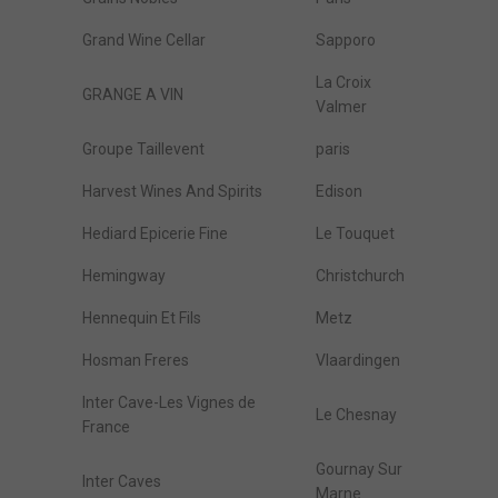
Grand Wine Cellar
Sapporo
La Croix
GRANGE A VIN
Valmer
Groupe Taillevent
paris
Harvest Wines And Spirits
Edison
Hediard Epicerie Fine
Le Touquet
Hemingway
Christchurch
Hennequin Et Fils
Metz
Hosman Freres
Vlaardingen
Inter Cave-Les Vignes de
Le Chesnay
France
Gournay Sur
Inter Caves
Marne