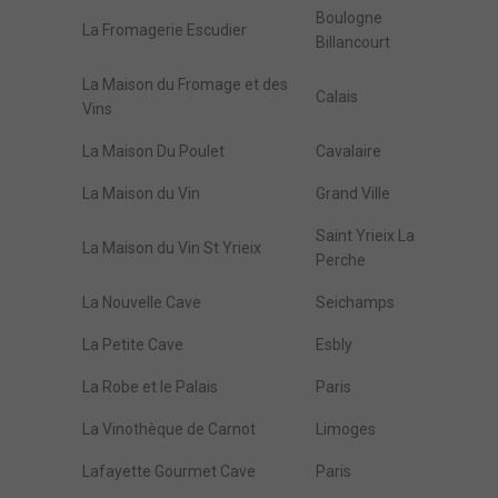
Boulogne
La Fromagerie Escudier
Billancourt
La Maison du Fromage et des
Calais
Vins
La Maison Du Poulet
Cavalaire
La Maison du Vin
Grand Ville
Saint Yrieix La
La Maison du Vin St Yrieix
Perche
La Nouvelle Cave
Seichamps
La Petite Cave
Esbly
La Robe et le Palais
Paris
La Vinothèque de Carnot
Limoges
Lafayette Gourmet Cave
Paris