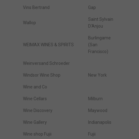
Vins Bertrand
Gap
Saint Sylvain
Wallop
D'Anjou
Burlingame
WEIMAX WINES & SPIRITS
(San
Francisco)
Weinversand Schroeder
Windsor Wine Shop
New York
Wine and Co
Wine Cellars
Milburn
Wine Discovery
Maywood
Wine Gallery
Indianapolis
Wine shop Fujii
Fujii