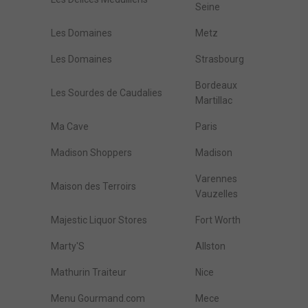
Seine
Les Domaines
Metz
Les Domaines
Strasbourg
Bordeaux
Les Sourdes de Caudalies
Martillac
Ma Cave
Paris
Madison Shoppers
Madison
Varennes
Maison des Terroirs
Vauzelles
Majestic Liquor Stores
Fort Worth
Marty'S
Allston
Mathurin Traiteur
Nice
Menu Gourmand.com
Mece