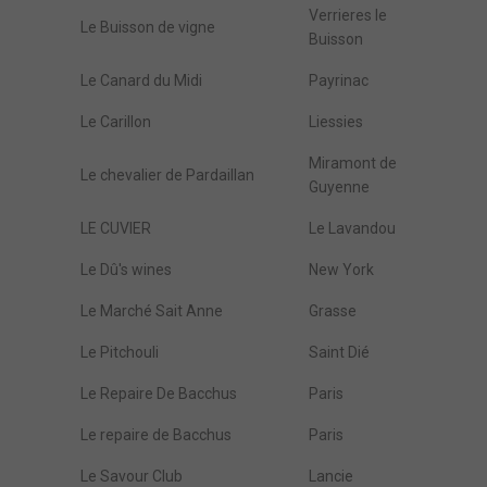
Verrieres le
Le Buisson de vigne
Buisson
Le Canard du Midi
Payrinac
Le Carillon
Liessies
Miramont de
Le chevalier de Pardaillan
Guyenne
LE CUVIER
Le Lavandou
Le Dû's wines
New York
Le Marché Sait Anne
Grasse
Le Pitchouli
Saint Dié
Le Repaire De Bacchus
Paris
Le repaire de Bacchus
Paris
Le Savour Club
Lancie