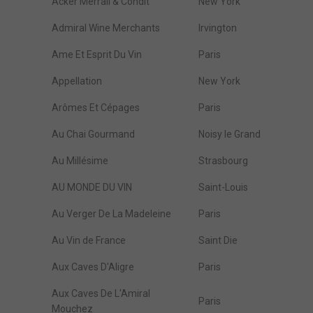
Acker Merrall & Condit
New York
Admiral Wine Merchants
Irvington
Ame Et Esprit Du Vin
Paris
Appellation
New York
Arômes Et Cépages
Paris
Au Chai Gourmand
Noisy le Grand
Au Millésime
Strasbourg
AU MONDE DU VIN
Saint-Louis
Au Verger De La Madeleine
Paris
Au Vin de France
Saint Die
Aux Caves D'Aligre
Paris
Aux Caves De L'Amiral
Paris
Mouchez