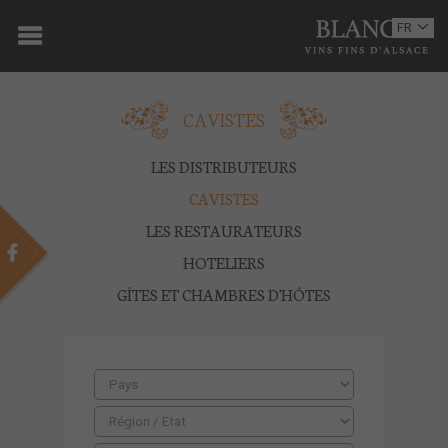
ACCUEIL
FR
EN
DOMAINE
CAVISTES
OENOTOURISME
VINS
LES DISTRIBUTEURS
CAVISTES
BOUTIQUE
LES RESTAURATEURS
MULTIMEDIA
HOTELIERS
GÎTES ET CHAMBRES D'HÔTES
PRESSE
PARTENAIRES
ACTUALITÉS
CONTACT