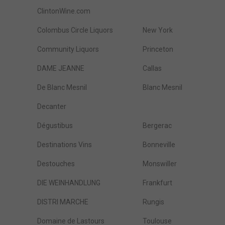
ClintonWine.com
Colombus Circle Liquors
New York
Community Liquors
Princeton
DAME JEANNE
Callas
De Blanc Mesnil
Blanc Mesnil
Decanter
Dégustibus
Bergerac
Destinations Vins
Bonneville
Destouches
Monswiller
DIE WEINHANDLUNG
Frankfurt
DISTRI MARCHE
Rungis
Domaine de Lastours
Toulouse