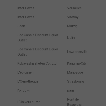
Inter Caves
Versailles
Inter Caves
Viroflay
Jean
Mutzig
Joe Canal's Discount Liquor
Iselin
Outlet
Joe Canal's Discount Liquor
Lawrenceville
Outlet
Kobayashisaketen Co., Ltd.
Kanuma-City
L'épicurien
Manosque
L'Oenothèque
Strasbourg
l'or du vin
paris
Pont de
L'Univers du vin
Beauvoisin