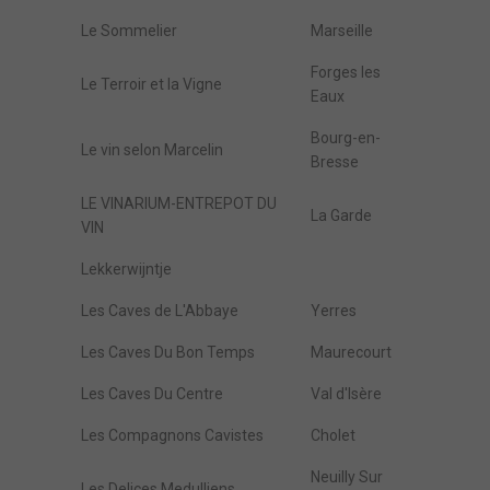
Le Sommelier
Marseille
Forges les
Le Terroir et la Vigne
Eaux
Bourg-en-
Le vin selon Marcelin
Bresse
LE VINARIUM-ENTREPOT DU
La Garde
VIN
Lekkerwijntje
Les Caves de L'Abbaye
Yerres
Les Caves Du Bon Temps
Maurecourt
Les Caves Du Centre
Val d'Isère
Les Compagnons Cavistes
Cholet
Neuilly Sur
Les Delices Medulliens