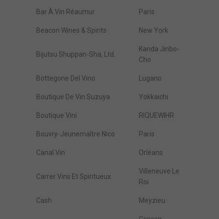
Bar À Vin Réaumur
Paris
Beacon Wines & Spirits
New York
Kanda Jinbo-
Bijutsu Shuppan-Sha, Ltd.
Cho
Bottegone Del Vino
Lugano
Boutique De Vin Suzuya
Yokkaichi
Boutique Vini
RIQUEWIHR
Bouvry-Jeunemaître Nico
Paris
Canal Vin
Orléans
Villeneuve Le
Carrer Vins Et Spiritueux
Roi
Cash
Meyzieu