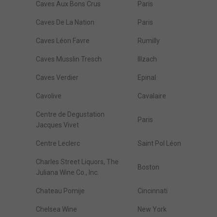
Caves Aux Bons Crus
Paris
Caves De La Nation
Paris
Caves Léon Favre
Rumilly
Caves Musslin Tresch
Illzach
Caves Verdier
Epinal
Cavolive
Cavalaire
Centre de Degustation
Paris
Jacques Vivet
Centre Leclerc
Saint Pol Léon
Charles Street Liquors, The
Boston
Juliana Wine Co., Inc.
Chateau Pomije
Cincinnati
Chelsea Wine
New York