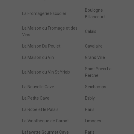
Boulogne
La Fromagerie Escudier
Billancourt
La Maison du Fromage et des
Calais
Vins
La Maison Du Poulet
Cavalaire
La Maison du Vin
Grand Ville
Saint Yrieix La
La Maison du Vin St Yrieix
Perche
La Nouvelle Cave
Seichamps
La Petite Cave
Esbly
La Robe et le Palais
Paris
La Vinothèque de Carnot
Limoges
Lafayette Gourmet Cave
Paris