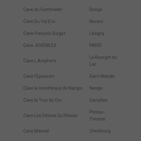
Cave du Sommelier
Donge
Cave Du Val D'or
Nevers
Cave François Surget
Lésigny
Cave JUVENILES
PARIS
Le Bourget du
Cave L Amphore
Lac
Cave l'Epicurien
Saint Mandé
Cave la Vinothèque de Nangis
Nangis
Cave le Trou du Cru
Sarcelles
Plessis-
Cave Les Délices Du Plessis
Treviste
Cave Mancel
Cherbourg