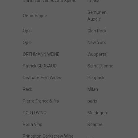
Northside Wines And Spirits
Ithaka
Semur en
Oenothèque
Auxois
Opici
Glen Rock
Opici
New York
ORTHMANN WEINE
Wuppertal
Patrick GERBAUD
Saint Etienne
Peapack Fine Wines
Peapack
Peck
Milan
Pierre France & fils
paris
PORTOVINO
Maldegem
Pot a Vins
Roanne
Princeton Corkscrew Wine