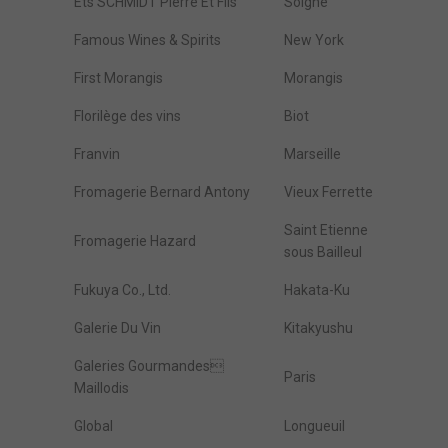
Ets SCHMIDT Pierre Et Fils
Solgne
Famous Wines & Spirits
New York
First Morangis
Morangis
Florilège des vins
Biot
Franvin
Marseille
Fromagerie Bernard Antony
Vieux Ferrette
Saint Etienne
Fromagerie Hazard
sous Bailleul
Fukuya Co., Ltd.
Hakata-Ku
Galerie Du Vin
Kitakyushu
Galeries Gourmandes
Paris
Maillodis
Global
Longueuil