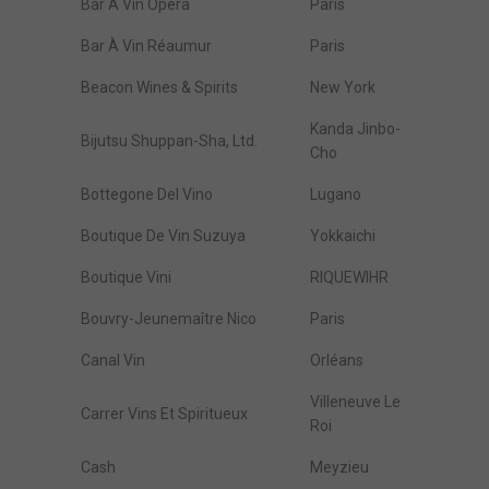
Bar À Vin Opéra
Paris
Bar À Vin Réaumur
Paris
Beacon Wines & Spirits
New York
Kanda Jinbo-
Bijutsu Shuppan-Sha, Ltd.
Cho
Bottegone Del Vino
Lugano
Boutique De Vin Suzuya
Yokkaichi
Boutique Vini
RIQUEWIHR
Bouvry-Jeunemaître Nico
Paris
Canal Vin
Orléans
Villeneuve Le
Carrer Vins Et Spiritueux
Roi
Cash
Meyzieu