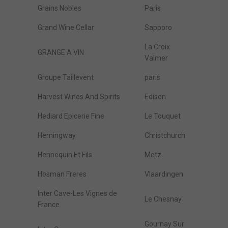
Grains Nobles
Paris
Grand Wine Cellar
Sapporo
La Croix
GRANGE A VIN
Valmer
Groupe Taillevent
paris
Harvest Wines And Spirits
Edison
Hediard Epicerie Fine
Le Touquet
Hemingway
Christchurch
Hennequin Et Fils
Metz
Hosman Freres
Vlaardingen
Inter Cave-Les Vignes de
Le Chesnay
France
Gournay Sur