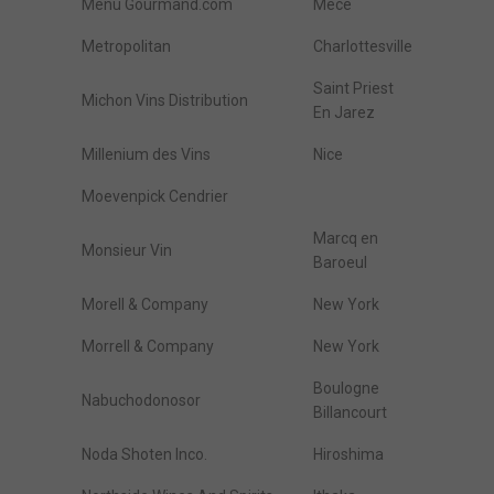
Menu Gourmand.com
Mece
Metropolitan
Charlottesville
Saint Priest
Michon Vins Distribution
En Jarez
Millenium des Vins
Nice
Moevenpick Cendrier
Marcq en
Monsieur Vin
Baroeul
Morell & Company
New York
Morrell & Company
New York
Boulogne
Nabuchodonosor
Billancourt
Noda Shoten Inco.
Hiroshima