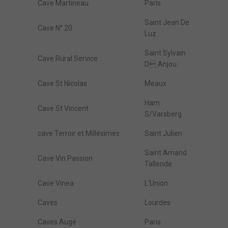
Cave Martineau
Paris
Saint Jean De
Cave N° 20
Luz
Saint Sylvain
Cave Rural Service
D Anjou
Cave St Nicolas
Meaux
Ham
Cave St Vincent
S/Varsberg
cave Terroir et Millésimes
Saint Julien
Saint Amand
Cave Vin Passion
Tallende
Cave Vinea
L'Union
Caves
Lourdes
Caves Augé
Paris