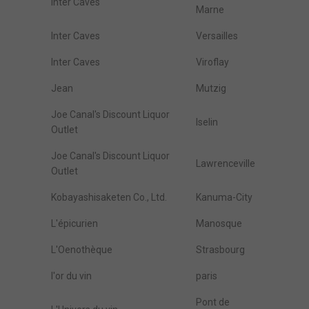
Inter Caves
Marne
Inter Caves
Versailles
Inter Caves
Viroflay
Jean
Mutzig
Joe Canal's Discount Liquor
Iselin
Outlet
Joe Canal's Discount Liquor
Lawrenceville
Outlet
Kobayashisaketen Co., Ltd.
Kanuma-City
L'épicurien
Manosque
L'Oenothèque
Strasbourg
l'or du vin
paris
Pont de