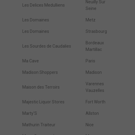
Neuilly Sur
Les Delices Medulliens
Seine
Les Domaines
Metz
Les Domaines
Strasbourg
Bordeaux
Les Sourdes de Caudalies
Martillac
Ma Cave
Paris
Madison Shoppers
Madison
Varennes
Maison des Terroirs
Vauzelles
Majestic Liquor Stores
Fort Worth
Marty'S
Allston
Mathurin Traiteur
Nice