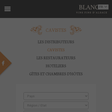
ACCUEIL
FR
EN
DOMAINE
CAVISTES
OENOTOURISME
VINS
LES DISTRIBUTEURS
CAVISTES
BOUTIQUE
LES RESTAURATEURS
MULTIMEDIA
HOTELIERS
GÎTES ET CHAMBRES D'HÔTES
PRESSE
PARTENAIRES
ACTUALITÉS
CONTACT