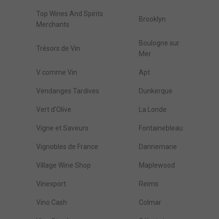
Top Wines And Spirits
Brooklyn
Merchants
Boulogne sur
Trésors de Vin
Mer
V comme Vin
Apt
Vendanges Tardives
Dunkerque
Vert d'Olive
La Londe
Vigne et Saveurs
Fontainebleau
Vignobles de France
Dannemarie
Village Wine Shop
Maplewood
Vinexport
Reims
Vino Cash
Colmar