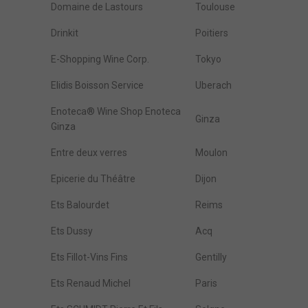
Domaine de Lastours
Toulouse
Drinkit
Poitiers
E-Shopping Wine Corp.
Tokyo
Elidis Boisson Service
Uberach
Enoteca® Wine Shop Enoteca
Ginza
Ginza
Entre deux verres
Moulon
Epicerie du Théâtre
Dijon
Ets Balourdet
Reims
Ets Dussy
Acq
Ets Fillot-Vins Fins
Gentilly
Ets Renaud Michel
Paris