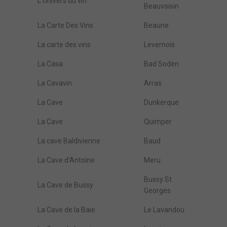
L'Univers du vin
Beauvoisin
La Carte Des Vins
Beaune
La carte des vins
Levernois
La Casa
Bad Soden
La Cavavin
Arras
La Cave
Dunkerque
La Cave
Quimper
La cave Baldivienne
Baud
La Cave d'Antoine
Meru
Bussy St
La Cave de Bussy
Georges
La Cave de la Baie
Le Lavandou