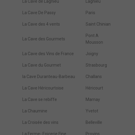
La Cave de Lagnieu
Lagnieu
La Cave De Passy
Paris
La Cave des 4 vents
Saint Chinian
Pont A
La Cave des Gourmets
Mousson
La Cave des Vins de France
Joigny
La Cave du Gourmet
Strasbourg
la Cave Duranteau-Barbeau
Challans
La Cave Héricourtoise
Héricourt
La Cave se rebiffe
Marnay
La Chaumine
Yvetot
La Croisée des vins
Belleville
La Ferme- Epicerie Fine
Provins