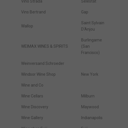
Vino Strada
Sélestat
Vins Bertrand
Gap
Saint Sylvain
Wallop
D'Anjou
Burlingame
WEIMAX WINES & SPIRITS
(San
Francisco)
Weinversand Schroeder
Windsor Wine Shop
New York
Wine and Co
Wine Cellars
Milburn
Wine Discovery
Maywood
Wine Gallery
Indianapolis