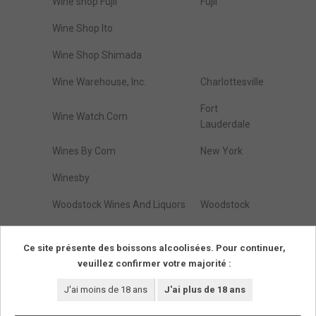
Wine shop Fujii
Fujii
Wine Shop Ito
Wine Shop Shimada
Wine Warehouse, Inc.
Charlottesville
Fort
Wine Watch.Com
Lauderdale
Wines By Com
New York
Winesby
Woodstock Wines And Liquors
Woodstock
Zap Wines & Spirits
Brooklyn
Ce site présente des boissons alcoolisées. Pour continuer,
veuillez confirmer votre majorité :
Résultats de :
1
à
274
(parmi
274
trouvés)
Pages
1
J'ai moins de 18 ans
J'ai plus de 18 ans