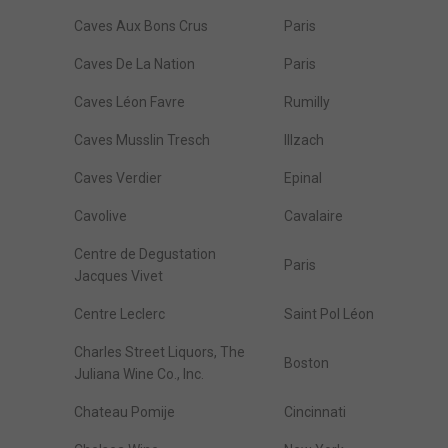
Caves Aux Bons Crus
Paris
Caves De La Nation
Paris
Caves Léon Favre
Rumilly
Caves Musslin Tresch
Illzach
Caves Verdier
Epinal
Cavolive
Cavalaire
Centre de Degustation
Paris
Jacques Vivet
Centre Leclerc
Saint Pol Léon
Charles Street Liquors, The
Boston
Juliana Wine Co., Inc.
Chateau Pomije
Cincinnati