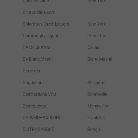
Chelsea Wine
New York
ClintonWine.com
Colombus Circle Liquors
New York
Community Liquors
Princeton
DAME JEANNE
Callas
De Blanc Mesnil
Blanc Mesnil
Decanter
Dégustibus
Bergerac
Destinations Vins
Bonneville
Destouches
Monswiller
DIE WEINHANDLUNG
Frankfurt
DISTRI MARCHE
Rungis