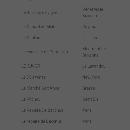
Verrieres le
Le Buisson de vigne
Buisson
Le Canard du Midi
Payrinac
Le Carillon
Liessies
Miramont de
Le chevalier de Pardaillan
Guyenne
LE CUVIER
Le Lavandou
Le Dû's wines
New York
Le Marché Sait Anne
Grasse
Le Pitchouli
Saint Dié
Le Repaire De Bacchus
Paris
Le repaire de Bacchus
Paris