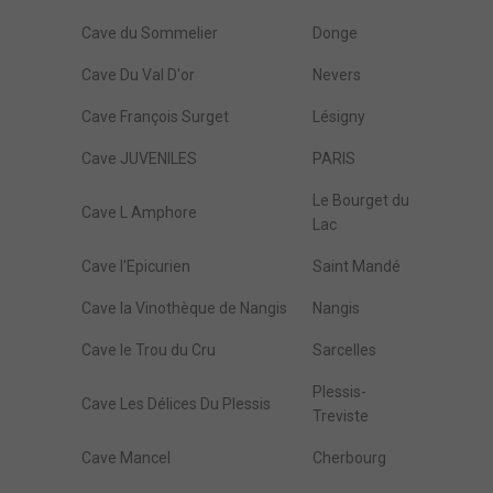
Cave du Sommelier
Donge
Cave Du Val D'or
Nevers
Cave François Surget
Lésigny
Cave JUVENILES
PARIS
Le Bourget du
Cave L Amphore
Lac
Cave l'Epicurien
Saint Mandé
Cave la Vinothèque de Nangis
Nangis
Cave le Trou du Cru
Sarcelles
Plessis-
Cave Les Délices Du Plessis
Treviste
Cave Mancel
Cherbourg