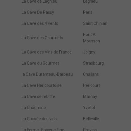
La Cave de Lagnieu
Lagnieu
La Cave De Passy
Paris
La Cave des 4 vents
Saint Chinian
Pont A
La Cave des Gourmets
Mousson
La Cave des Vins de France
Joigny
La Cave du Gourmet
Strasbourg
la Cave Duranteau-Barbeau
Challans
La Cave Héricourtoise
Héricourt
La Cave se rebiffe
Marnay
La Chaumine
Yvetot
La Croisée des vins
Belleville
La Ferme- Epicerie Fine
Provins