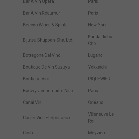
Bar À Vin Opéra
Paris
Bar À Vin Réaumur
Paris
Beacon Wines & Spirits
New York
Kanda Jinbo-
Bijutsu Shuppan-Sha, Ltd.
Cho
Bottegone Del Vino
Lugano
Boutique De Vin Suzuya
Yokkaichi
Boutique Vini
RIQUEWIHR
Bouvry-Jeunemaître Nico
Paris
Canal Vin
Orléans
Villeneuve Le
Carrer Vins Et Spiritueux
Roi
Cash
Meyzieu