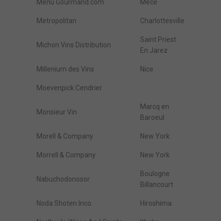
Menu Gourmand.com
Mece
Metropolitan
Charlottesville
Saint Priest
Michon Vins Distribution
En Jarez
Millenium des Vins
Nice
Moevenpick Cendrier
Marcq en
Monsieur Vin
Baroeul
Morell & Company
New York
Morrell & Company
New York
Boulogne
Nabuchodonosor
Billancourt
Noda Shoten Inco.
Hiroshima