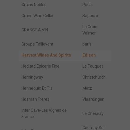
Grains Nobles
Paris
Grand Wine Cellar
Sapporo
La Croix
GRANGE A VIN
Valmer
Groupe Taillevent
paris
Harvest Wines And Spirits
Edison
Hediard Epicerie Fine
Le Touquet
Hemingway
Christchurch
Hennequin Et Fils
Metz
Hosman Freres
Vlaardingen
Inter Cave-Les Vignes de
Le Chesnay
France
Gournay Sur