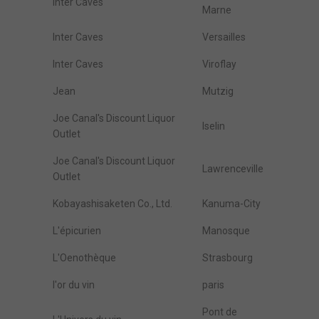
Inter Caves
Marne
Inter Caves
Versailles
Inter Caves
Viroflay
Jean
Mutzig
Joe Canal's Discount Liquor
Iselin
Outlet
Joe Canal's Discount Liquor
Lawrenceville
Outlet
Kobayashisaketen Co., Ltd.
Kanuma-City
L'épicurien
Manosque
L'Oenothèque
Strasbourg
l'or du vin
paris
Pont de