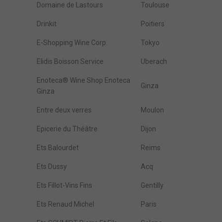
Domaine de Lastours
Toulouse
Drinkit
Poitiers
E-Shopping Wine Corp.
Tokyo
Elidis Boisson Service
Uberach
Enoteca® Wine Shop Enoteca
Ginza
Ginza
Entre deux verres
Moulon
Epicerie du Théâtre
Dijon
Ets Balourdet
Reims
Ets Dussy
Acq
Ets Fillot-Vins Fins
Gentilly
Ets Renaud Michel
Paris