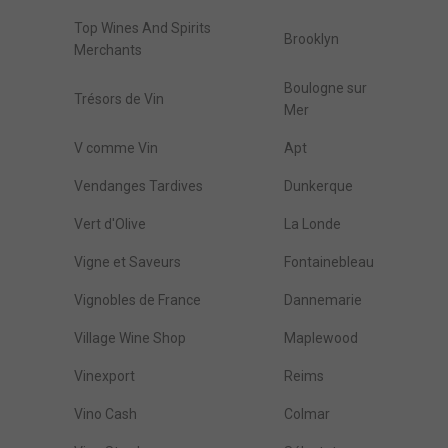
Top Wines And Spirits
Brooklyn
Merchants
Boulogne sur
Trésors de Vin
Mer
V comme Vin
Apt
Vendanges Tardives
Dunkerque
Vert d'Olive
La Londe
Vigne et Saveurs
Fontainebleau
Vignobles de France
Dannemarie
Village Wine Shop
Maplewood
Vinexport
Reims
Vino Cash
Colmar