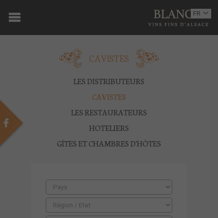
ACCUEIL
FR
EN
DOMAINE
CAVISTES
OENOTOURISME
VINS
LES DISTRIBUTEURS
CAVISTES
BOUTIQUE
LES RESTAURATEURS
MULTIMEDIA
HOTELIERS
GÎTES ET CHAMBRES D'HÔTES
PRESSE
PARTENAIRES
ACTUALITÉS
CONTACT