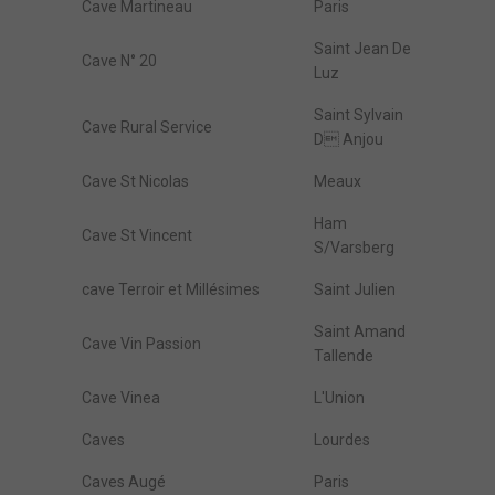
Cave Martineau
Paris
Saint Jean De
Cave N° 20
Luz
Saint Sylvain
Cave Rural Service
D Anjou
Cave St Nicolas
Meaux
Ham
Cave St Vincent
S/Varsberg
cave Terroir et Millésimes
Saint Julien
Saint Amand
Cave Vin Passion
Tallende
Cave Vinea
L'Union
Caves
Lourdes
Caves Augé
Paris