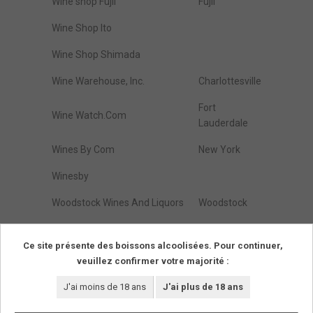
Wine shop Fujii
Fujii
Wine Shop Ito
Wine Shop Shimada
Wine Warehouse, Inc.
Charlottesville
Fort
Wine Watch.Com
Lauderdale
Wines By Com
New York
Winesby
Woodstock Wines And Liquors
Woodstock
Zap Wines & Spirits
Brooklyn
Ce site présente des boissons alcoolisées. Pour continuer,
veuillez confirmer votre majorité :
Résultats de :
1
à
274
(parmi
274
trouvés)
Pages
1
J'ai moins de 18 ans
J'ai plus de 18 ans