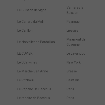
Verrieres le
Le Buisson de vigne
Buisson
Le Canard du Midi
Payrinac
Le Carillon
Liessies
Miramont de
Le chevalier de Pardaillan
Guyenne
LE CUVIER
Le Lavandou
Le Dû's wines
New York
Le Marché Sait Anne
Grasse
Le Pitchouli
Saint Dié
Le Repaire De Bacchus
Paris
Le repaire de Bacchus
Paris