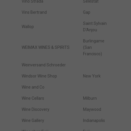
Vino Strada
Sélestat
Vins Bertrand
Gap
Saint Sylvain
Wallop
D'Anjou
Burlingame
WEIMAX WINES & SPIRITS
(San
Francisco)
Weinversand Schroeder
Windsor Wine Shop
New York
Wine and Co
Wine Cellars
Milburn
Wine Discovery
Maywood
Wine Gallery
Indianapolis