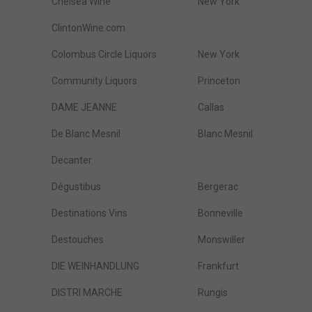
Chelsea Wine
New York
ClintonWine.com
Colombus Circle Liquors
New York
Community Liquors
Princeton
DAME JEANNE
Callas
De Blanc Mesnil
Blanc Mesnil
Decanter
Dégustibus
Bergerac
Destinations Vins
Bonneville
Destouches
Monswiller
DIE WEINHANDLUNG
Frankfurt
DISTRI MARCHE
Rungis