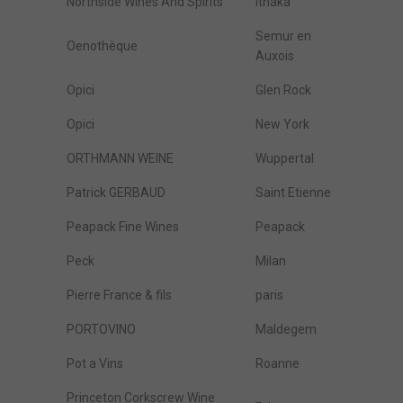
Northside Wines And Spirits
Ithaka
Semur en
Oenothèque
Auxois
Opici
Glen Rock
Opici
New York
ORTHMANN WEINE
Wuppertal
Patrick GERBAUD
Saint Etienne
Peapack Fine Wines
Peapack
Peck
Milan
Pierre France & fils
paris
PORTOVINO
Maldegem
Pot a Vins
Roanne
Princeton Corkscrew Wine