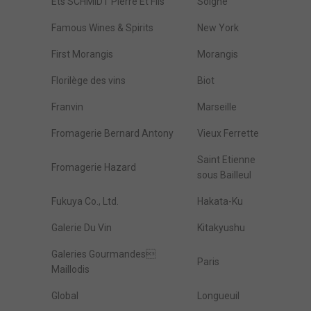
Ets SCHMIDT Pierre Et Fils
Solgne
Famous Wines & Spirits
New York
First Morangis
Morangis
Florilège des vins
Biot
Franvin
Marseille
Fromagerie Bernard Antony
Vieux Ferrette
Saint Etienne
Fromagerie Hazard
sous Bailleul
Fukuya Co., Ltd.
Hakata-Ku
Galerie Du Vin
Kitakyushu
Galeries Gourmandes
Paris
Maillodis
Global
Longueuil