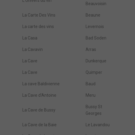
L'Univers du vin
Beauvoisin
La Carte Des Vins
Beaune
La carte des vins
Levernois
La Casa
Bad Soden
La Cavavin
Arras
La Cave
Dunkerque
La Cave
Quimper
La cave Baldivienne
Baud
La Cave d'Antoine
Meru
Bussy St
La Cave de Bussy
Georges
La Cave de la Baie
Le Lavandou