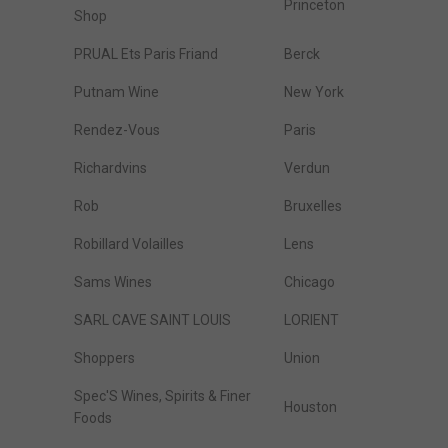
Princeton
Shop
PRUAL Ets Paris Friand
Berck
Putnam Wine
New York
Rendez-Vous
Paris
Richardvins
Verdun
Rob
Bruxelles
Robillard Volailles
Lens
Sams Wines
Chicago
SARL CAVE SAINT LOUIS
LORIENT
Shoppers
Union
Spec'S Wines, Spirits & Finer
Houston
Foods