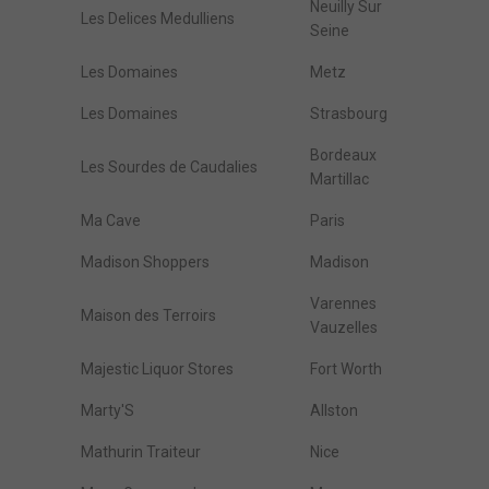
Neuilly Sur
Les Delices Medulliens
Seine
Les Domaines
Metz
Les Domaines
Strasbourg
Bordeaux
Les Sourdes de Caudalies
Martillac
Ma Cave
Paris
Madison Shoppers
Madison
Varennes
Maison des Terroirs
Vauzelles
Majestic Liquor Stores
Fort Worth
Marty'S
Allston
Mathurin Traiteur
Nice