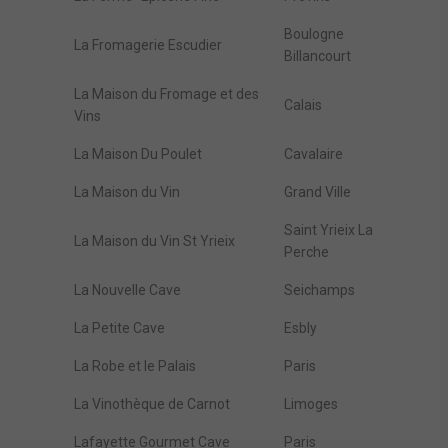
Boulogne
La Fromagerie Escudier
Billancourt
La Maison du Fromage et des
Calais
Vins
La Maison Du Poulet
Cavalaire
La Maison du Vin
Grand Ville
Saint Yrieix La
La Maison du Vin St Yrieix
Perche
La Nouvelle Cave
Seichamps
La Petite Cave
Esbly
La Robe et le Palais
Paris
La Vinothèque de Carnot
Limoges
Lafayette Gourmet Cave
Paris