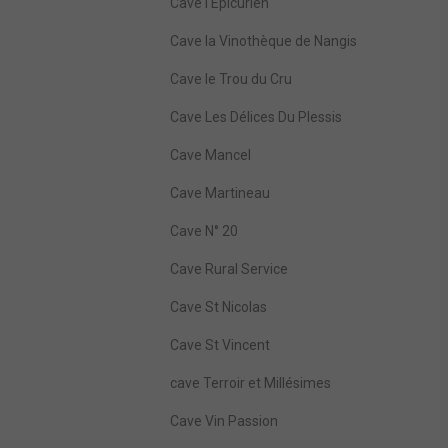
Cave l'Epicurien
Cave la Vinothèque de Nangis
Cave le Trou du Cru
Cave Les Délices Du Plessis
Cave Mancel
Cave Martineau
Cave N° 20
Cave Rural Service
Cave St Nicolas
Cave St Vincent
cave Terroir et Millésimes
Cave Vin Passion