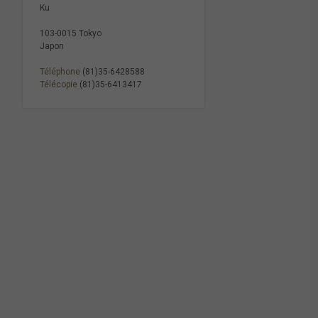
Ku
103-0015 Tokyo
Japon
Téléphone
(81)35-6428588
Télécopie
(81)35-6413417