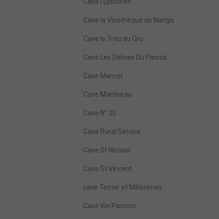
Cave l'Epicurien
Cave la Vinothèque de Nangis
Cave le Trou du Cru
Cave Les Délices Du Plessis
Cave Mancel
Cave Martineau
Cave N° 20
Cave Rural Service
Cave St Nicolas
Cave St Vincent
cave Terroir et Millésimes
Cave Vin Passion