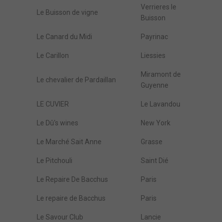
Verrieres le
Le Buisson de vigne
Buisson
Le Canard du Midi
Payrinac
Le Carillon
Liessies
Miramont de
Le chevalier de Pardaillan
Guyenne
LE CUVIER
Le Lavandou
Le Dû's wines
New York
Le Marché Sait Anne
Grasse
Le Pitchouli
Saint Dié
Le Repaire De Bacchus
Paris
Le repaire de Bacchus
Paris
Le Savour Club
Lancie