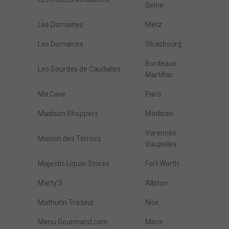
Seine
Les Domaines
Metz
Les Domaines
Strasbourg
Bordeaux
Les Sourdes de Caudalies
Martillac
Ma Cave
Paris
Madison Shoppers
Madison
Varennes
Maison des Terroirs
Vauzelles
Majestic Liquor Stores
Fort Worth
Marty'S
Allston
Mathurin Traiteur
Nice
Menu Gourmand.com
Mece