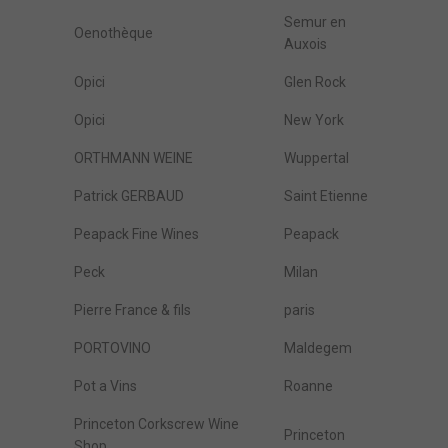
Semur en
Oenothèque
Auxois
Opici
Glen Rock
Opici
New York
ORTHMANN WEINE
Wuppertal
Patrick GERBAUD
Saint Etienne
Peapack Fine Wines
Peapack
Peck
Milan
Pierre France & fils
paris
PORTOVINO
Maldegem
Pot a Vins
Roanne
Princeton Corkscrew Wine
Princeton
Shop