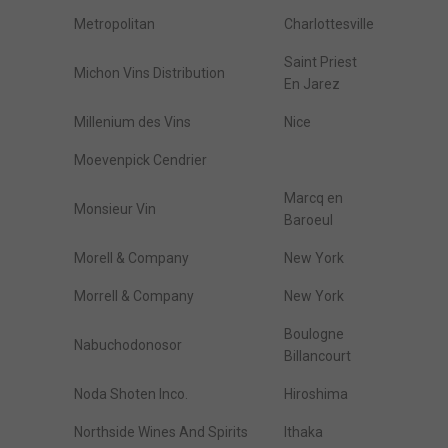
Metropolitan
Charlottesville
Saint Priest
Michon Vins Distribution
En Jarez
Millenium des Vins
Nice
Moevenpick Cendrier
Marcq en
Monsieur Vin
Baroeul
Morell & Company
New York
Morrell & Company
New York
Boulogne
Nabuchodonosor
Billancourt
Noda Shoten Inco.
Hiroshima
Northside Wines And Spirits
Ithaka