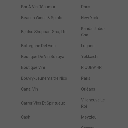
Bar À Vin Réaumur
Paris
Beacon Wines & Spirits
New York
Kanda Jinbo-
Bijutsu Shuppan-Sha, Ltd.
Cho
Bottegone Del Vino
Lugano
Boutique De Vin Suzuya
Yokkaichi
Boutique Vini
RIQUEWIHR
Bouvry-Jeunemaître Nico
Paris
Canal Vin
Orléans
Villeneuve Le
Carrer Vins Et Spiritueux
Roi
Cash
Meyzieu