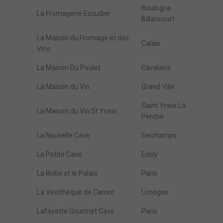
Boulogne
La Fromagerie Escudier
Billancourt
La Maison du Fromage et des
Calais
Vins
La Maison Du Poulet
Cavalaire
La Maison du Vin
Grand Ville
Saint Yrieix La
La Maison du Vin St Yrieix
Perche
La Nouvelle Cave
Seichamps
La Petite Cave
Esbly
La Robe et le Palais
Paris
La Vinothèque de Carnot
Limoges
Lafayette Gourmet Cave
Paris