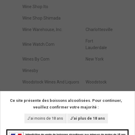
Wine Shop Ito
Wine Shop Shimada
Wine Warehouse, Inc.
Charlottesville
Fort
Wine Watch.Com
Lauderdale
Wines By Com
New York
Winesby
Woodstock Wines And Liquors
Woodstock
Zap Wines & Spirits
Brooklyn
Ce site présente des boissons alcoolisées. Pour continuer,
veuillez confirmer votre majorité :
Résultats de :
1
à
274
(parmi
274
trouvés)
Pages
1
J'ai moins de 18 ans
J'ai plus de 18 ans