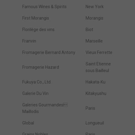
Famous Wines & Spirits
New York
First Morangis
Morangis
Florilège des vins
Biot
Franvin
Marseille
Fromagerie Bernard Antony
Vieux Ferrette
Saint Etienne
Fromagerie Hazard
sous Bailleul
Fukuya Co., Ltd.
Hakata-Ku
Galerie Du Vin
Kitakyushu
Galeries Gourmandes
Paris
Maillodis
Global
Longueuil
Grains Nobles
Paris