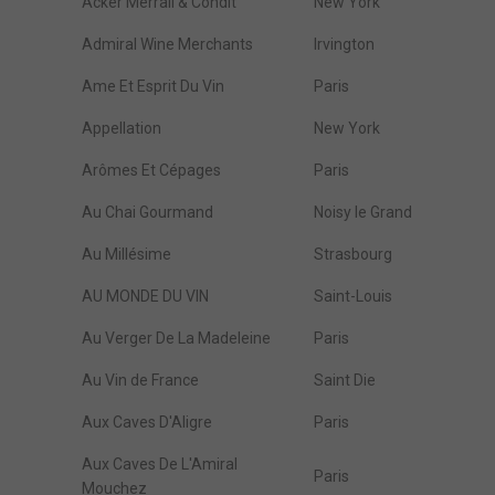
Acker Merrall & Condit
New York
Admiral Wine Merchants
Irvington
Ame Et Esprit Du Vin
Paris
Appellation
New York
Arômes Et Cépages
Paris
Au Chai Gourmand
Noisy le Grand
Au Millésime
Strasbourg
AU MONDE DU VIN
Saint-Louis
Au Verger De La Madeleine
Paris
Au Vin de France
Saint Die
Aux Caves D'Aligre
Paris
Aux Caves De L'Amiral
Paris
Mouchez