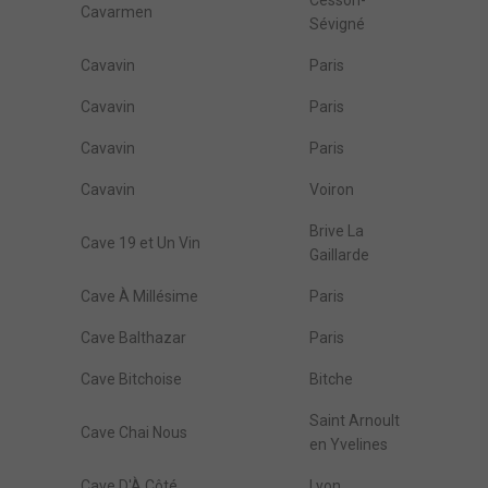
Cesson-
Cavarmen
Sévigné
Cavavin
Paris
Cavavin
Paris
Cavavin
Paris
Cavavin
Voiron
Brive La
Cave 19 et Un Vin
Gaillarde
Cave À Millésime
Paris
Cave Balthazar
Paris
Cave Bitchoise
Bitche
Saint Arnoult
Cave Chai Nous
en Yvelines
Cave D'À Côté
Lyon