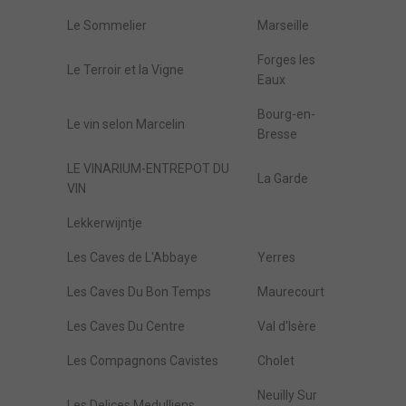
Le Sommelier
Marseille
Forges les
Le Terroir et la Vigne
Eaux
Bourg-en-
Le vin selon Marcelin
Bresse
LE VINARIUM-ENTREPOT DU
La Garde
VIN
Lekkerwijntje
Les Caves de L'Abbaye
Yerres
Les Caves Du Bon Temps
Maurecourt
Les Caves Du Centre
Val d'Isère
Les Compagnons Cavistes
Cholet
Neuilly Sur
Les Delices Medulliens