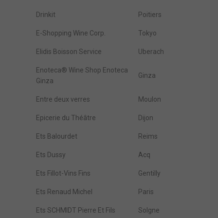
Drinkit
Poitiers
E-Shopping Wine Corp.
Tokyo
Elidis Boisson Service
Uberach
Enoteca® Wine Shop Enoteca
Ginza
Ginza
Entre deux verres
Moulon
Epicerie du Théâtre
Dijon
Ets Balourdet
Reims
Ets Dussy
Acq
Ets Fillot-Vins Fins
Gentilly
Ets Renaud Michel
Paris
Ets SCHMIDT Pierre Et Fils
Solgne