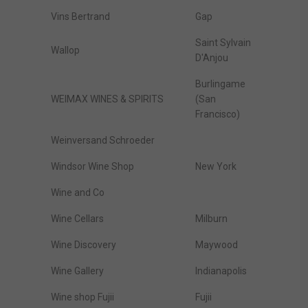
Vins Bertrand
Gap
Saint Sylvain
Wallop
D'Anjou
Burlingame
WEIMAX WINES & SPIRITS
(San
Francisco)
Weinversand Schroeder
Windsor Wine Shop
New York
Wine and Co
Wine Cellars
Milburn
Wine Discovery
Maywood
Wine Gallery
Indianapolis
Wine shop Fujii
Fujii