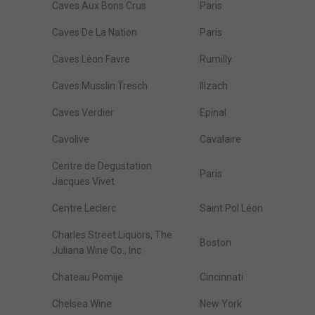
Caves Aux Bons Crus
Paris
Caves De La Nation
Paris
Caves Léon Favre
Rumilly
Caves Musslin Tresch
Illzach
Caves Verdier
Epinal
Cavolive
Cavalaire
Centre de Degustation
Paris
Jacques Vivet
Centre Leclerc
Saint Pol Léon
Charles Street Liquors, The
Boston
Juliana Wine Co., Inc.
Chateau Pomije
Cincinnati
Chelsea Wine
New York