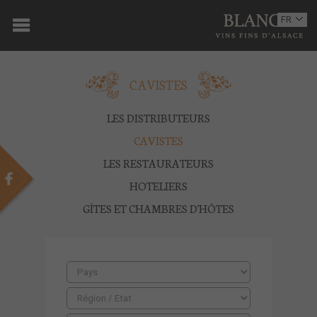
ACCUEIL
FR
EN
DOMAINE
CAVISTES
OENOTOURISME
VINS
LES DISTRIBUTEURS
CAVISTES
BOUTIQUE
LES RESTAURATEURS
MULTIMEDIA
HOTELIERS
GÎTES ET CHAMBRES D'HÔTES
PRESSE
PARTENAIRES
ACTUALITÉS
CONTACT