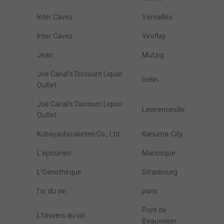
Inter Caves
Versailles
Inter Caves
Viroflay
Jean
Mutzig
Joe Canal's Discount Liquor
Iselin
Outlet
Joe Canal's Discount Liquor
Lawrenceville
Outlet
Kobayashisaketen Co., Ltd.
Kanuma-City
L'épicurien
Manosque
L'Oenothèque
Strasbourg
l'or du vin
paris
Pont de
L'Univers du vin
Beauvoisin