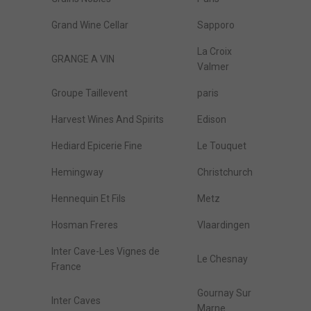
Grand Wine Cellar
Sapporo
La Croix
GRANGE A VIN
Valmer
Groupe Taillevent
paris
Harvest Wines And Spirits
Edison
Hediard Epicerie Fine
Le Touquet
Hemingway
Christchurch
Hennequin Et Fils
Metz
Hosman Freres
Vlaardingen
Inter Cave-Les Vignes de
Le Chesnay
France
Gournay Sur
Inter Caves
Marne