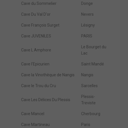
Cave du Sommelier
Donge
Cave Du Val D'or
Nevers
Cave François Surget
Lésigny
Cave JUVENILES
PARIS
Le Bourget du
Cave L Amphore
Lac
Cave l'Epicurien
Saint Mandé
Cave la Vinothèque de Nangis
Nangis
Cave le Trou du Cru
Sarcelles
Plessis-
Cave Les Délices Du Plessis
Treviste
Cave Mancel
Cherbourg
Cave Martineau
Paris