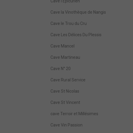
Cave l'Epicurien
Cave la Vinothèque de Nangis
Cave le Trou du Cru
Cave Les Délices Du Plessis
Cave Mancel
Cave Martineau
Cave N° 20
Cave Rural Service
Cave St Nicolas
Cave St Vincent
cave Terroir et Millésimes
Cave Vin Passion