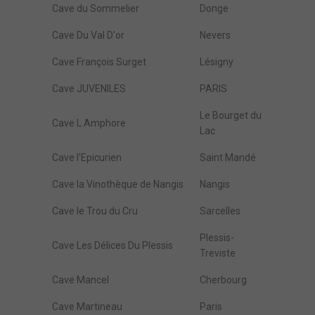
Cave du Sommelier
Donge
Cave Du Val D'or
Nevers
Cave François Surget
Lésigny
Cave JUVENILES
PARIS
Le Bourget du
Cave L Amphore
Lac
Cave l'Epicurien
Saint Mandé
Cave la Vinothèque de Nangis
Nangis
Cave le Trou du Cru
Sarcelles
Plessis-
Cave Les Délices Du Plessis
Treviste
Cave Mancel
Cherbourg
Cave Martineau
Paris