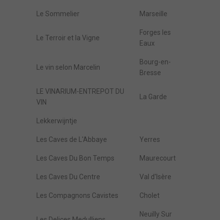
Le Sommelier
Marseille
Forges les
Le Terroir et la Vigne
Eaux
Bourg-en-
Le vin selon Marcelin
Bresse
LE VINARIUM-ENTREPOT DU
La Garde
VIN
Lekkerwijntje
Les Caves de L'Abbaye
Yerres
Les Caves Du Bon Temps
Maurecourt
Les Caves Du Centre
Val d'Isère
Les Compagnons Cavistes
Cholet
Neuilly Sur
Les Delices Medulliens