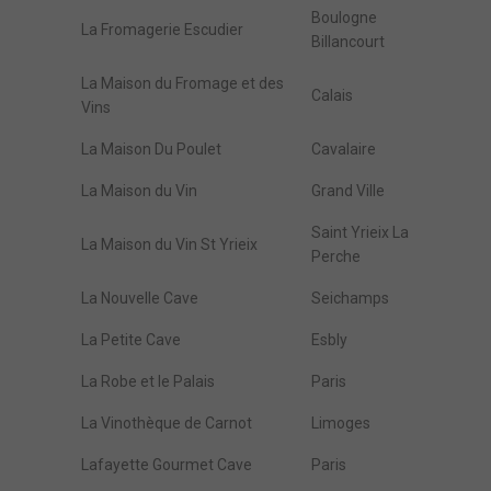
Boulogne
La Fromagerie Escudier
Billancourt
La Maison du Fromage et des
Calais
Vins
La Maison Du Poulet
Cavalaire
La Maison du Vin
Grand Ville
Saint Yrieix La
La Maison du Vin St Yrieix
Perche
La Nouvelle Cave
Seichamps
La Petite Cave
Esbly
La Robe et le Palais
Paris
La Vinothèque de Carnot
Limoges
Lafayette Gourmet Cave
Paris