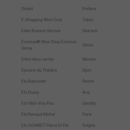
Drinkit
Poitiers
E-Shopping Wine Corp.
Tokyo
Elidis Boisson Service
Uberach
Enoteca® Wine Shop Enoteca
Ginza
Ginza
Entre deux verres
Moulon
Epicerie du Théâtre
Dijon
Ets Balourdet
Reims
Ets Dussy
Acq
Ets Fillot-Vins Fins
Gentilly
Ets Renaud Michel
Paris
Ets SCHMIDT Pierre Et Fils
Solgne