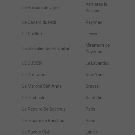
Verrieres le
Le Buisson de vigne
Buisson
Le Canard du Midi
Payrinac
Le Carillon
Liessies
Miramont de
Le chevalier de Pardaillan
Guyenne
LE CUVIER
Le Lavandou
Le Dû's wines
New York
Le Marché Sait Anne
Grasse
Le Pitchouli
Saint Dié
Le Repaire De Bacchus
Paris
Le repaire de Bacchus
Paris
Le Savour Club
Lancie