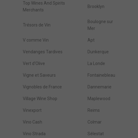
Top Wines And Spirits
Brooklyn
Merchants
Boulogne sur
Trésors de Vin
Mer
V comme Vin
Apt
Vendanges Tardives
Dunkerque
Vert d'Olive
La Londe
Vigne et Saveurs
Fontainebleau
Vignobles de France
Dannemarie
Village Wine Shop
Maplewood
Vinexport
Reims
Vino Cash
Colmar
Vino Strada
Sélestat