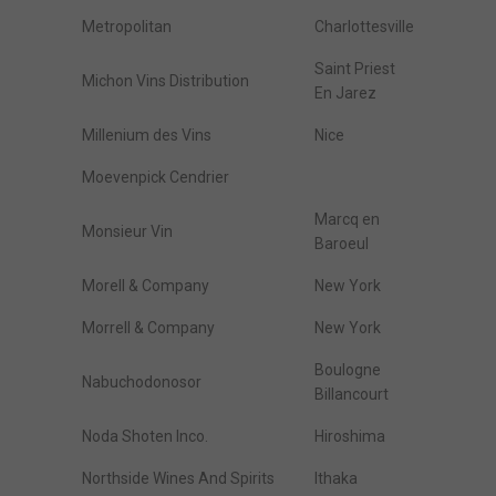
Metropolitan
Charlottesville
Saint Priest
Michon Vins Distribution
En Jarez
Millenium des Vins
Nice
Moevenpick Cendrier
Marcq en
Monsieur Vin
Baroeul
Morell & Company
New York
Morrell & Company
New York
Boulogne
Nabuchodonosor
Billancourt
Noda Shoten Inco.
Hiroshima
Northside Wines And Spirits
Ithaka