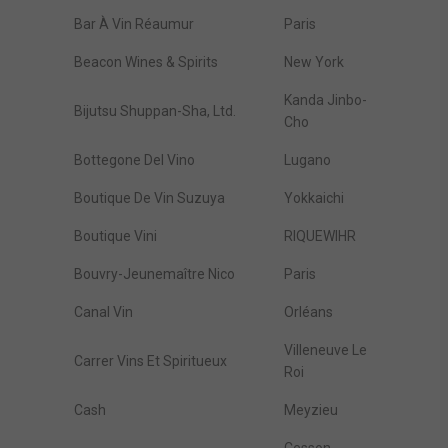
Bar À Vin Réaumur
Paris
Beacon Wines & Spirits
New York
Kanda Jinbo-
Bijutsu Shuppan-Sha, Ltd.
Cho
Bottegone Del Vino
Lugano
Boutique De Vin Suzuya
Yokkaichi
Boutique Vini
RIQUEWIHR
Bouvry-Jeunemaître Nico
Paris
Canal Vin
Orléans
Villeneuve Le
Carrer Vins Et Spiritueux
Roi
Cash
Meyzieu