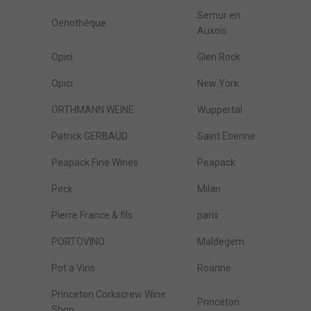
Semur en
Oenothèque
Auxois
Opici
Glen Rock
Opici
New York
ORTHMANN WEINE
Wuppertal
Patrick GERBAUD
Saint Etienne
Peapack Fine Wines
Peapack
Peck
Milan
Pierre France & fils
paris
PORTOVINO
Maldegem
Pot a Vins
Roanne
Princeton Corkscrew Wine
Princeton
Shop