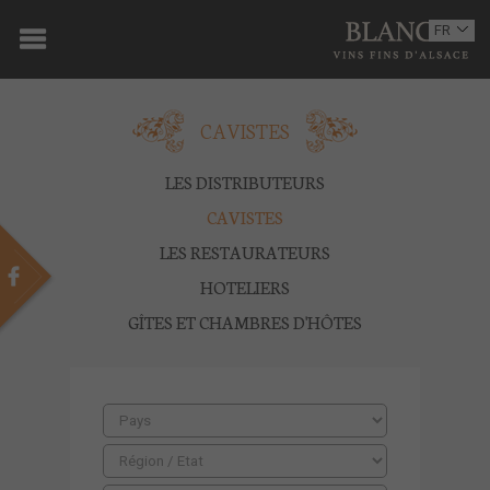
ACCUEIL
FR
EN
DOMAINE
CAVISTES
OENOTOURISME
VINS
LES DISTRIBUTEURS
CAVISTES
BOUTIQUE
LES RESTAURATEURS
MULTIMEDIA
HOTELIERS
GÎTES ET CHAMBRES D'HÔTES
PRESSE
PARTENAIRES
ACTUALITÉS
CONTACT