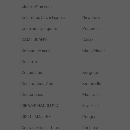
ClintonWine.com
Colombus Circle Liquors
New York
Community Liquors
Princeton
DAME JEANNE
Callas
De Blanc Mesnil
Blanc Mesnil
Decanter
Dégustibus
Bergerac
Destinations Vins
Bonneville
Destouches
Monswiller
DIE WEINHANDLUNG
Frankfurt
DISTRI MARCHE
Rungis
Domaine de Lastours
Toulouse