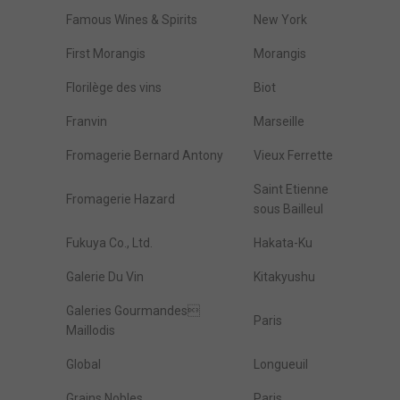
Famous Wines & Spirits
New York
First Morangis
Morangis
Florilège des vins
Biot
Franvin
Marseille
Fromagerie Bernard Antony
Vieux Ferrette
Saint Etienne
Fromagerie Hazard
sous Bailleul
Fukuya Co., Ltd.
Hakata-Ku
Galerie Du Vin
Kitakyushu
Galeries Gourmandes
Paris
Maillodis
Global
Longueuil
Grains Nobles
Paris