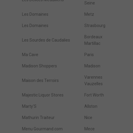
Seine
Les Domaines
Metz
Les Domaines
Strasbourg
Bordeaux
Les Sourdes de Caudalies
Martillac
Ma Cave
Paris
Madison Shoppers
Madison
Varennes
Maison des Terroirs
Vauzelles
Majestic Liquor Stores
Fort Worth
Marty'S
Allston
Mathurin Traiteur
Nice
Menu Gourmand.com
Mece