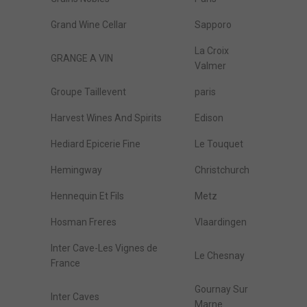
Grand Wine Cellar
Sapporo
La Croix
GRANGE A VIN
Valmer
Groupe Taillevent
paris
Harvest Wines And Spirits
Edison
Hediard Epicerie Fine
Le Touquet
Hemingway
Christchurch
Hennequin Et Fils
Metz
Hosman Freres
Vlaardingen
Inter Cave-Les Vignes de
Le Chesnay
France
Gournay Sur
Inter Caves
Marne