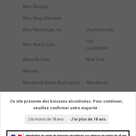
Wine Shop Ito
Wine Shop Shimada
Wine Warehouse, Inc.
Charlottesville
Fort
Wine Watch.Com
Lauderdale
Wines By Com
New York
Winesby
Woodstock Wines And Liquors
Woodstock
Zap Wines & Spirits
Brooklyn
Ce site présente des boissons alcoolisées. Pour continuer,
veuillez confirmer votre majorité :
Résultats de :
1
à
274
(parmi
274
trouvés)
Pages
1
J'ai moins de 18 ans
J'ai plus de 18 ans