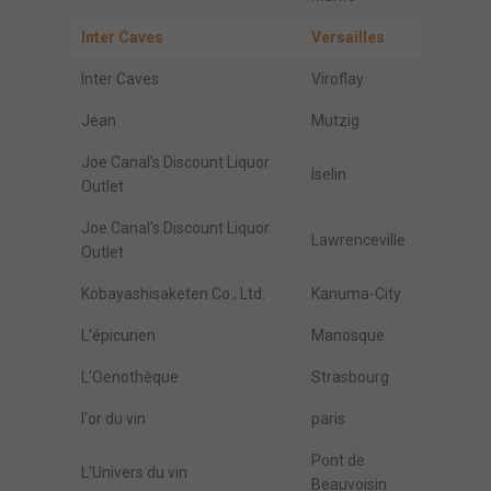
Inter Caves
Versailles
Inter Caves
Viroflay
Jean
Mutzig
Joe Canal's Discount Liquor
Iselin
Outlet
Joe Canal's Discount Liquor
Lawrenceville
Outlet
Kobayashisaketen Co., Ltd.
Kanuma-City
L'épicurien
Manosque
L'Oenothèque
Strasbourg
l'or du vin
paris
Pont de
L'Univers du vin
Beauvoisin