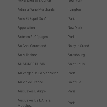
Acker Merrall & Condit
New York
Admiral Wine Merchants
Irvington
Ame Et Esprit Du Vin
Paris
Appellation
New York
Arômes Et Cépages
Paris
Au Chai Gourmand
Noisy le Grand
Au Millésime
Strasbourg
AU MONDE DU VIN
Saint-Louis
Au Verger De La Madeleine
Paris
Au Vin de France
Saint Die
Aux Caves D'Aligre
Paris
Aux Caves De L'Amiral
Paris
Mouchez