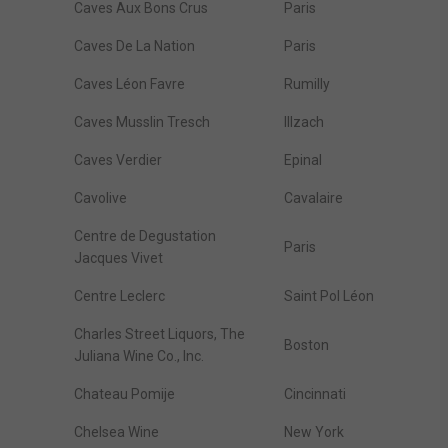
Caves Aux Bons Crus
Paris
Caves De La Nation
Paris
Caves Léon Favre
Rumilly
Caves Musslin Tresch
Illzach
Caves Verdier
Epinal
Cavolive
Cavalaire
Centre de Degustation
Paris
Jacques Vivet
Centre Leclerc
Saint Pol Léon
Charles Street Liquors, The
Boston
Juliana Wine Co., Inc.
Chateau Pomije
Cincinnati
Chelsea Wine
New York