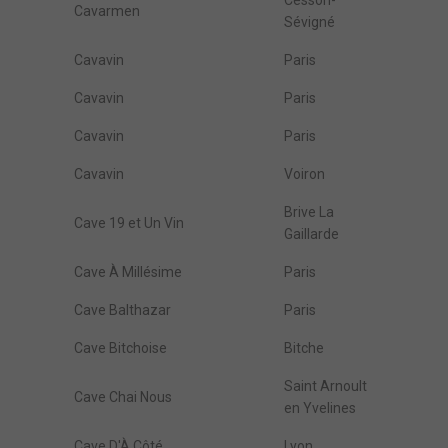
Cesson-
Cavarmen
Sévigné
Cavavin
Paris
Cavavin
Paris
Cavavin
Paris
Cavavin
Voiron
Brive La
Cave 19 et Un Vin
Gaillarde
Cave À Millésime
Paris
Cave Balthazar
Paris
Cave Bitchoise
Bitche
Saint Arnoult
Cave Chai Nous
en Yvelines
Cave D'À Côté
Lyon