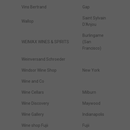
Vins Bertrand
Gap
Saint Sylvain
Wallop
D'Anjou
Burlingame
WEIMAX WINES & SPIRITS
(San
Francisco)
Weinversand Schroeder
Windsor Wine Shop
New York
Wine and Co
Wine Cellars
Milburn
Wine Discovery
Maywood
Wine Gallery
Indianapolis
Wine shop Fujii
Fujii