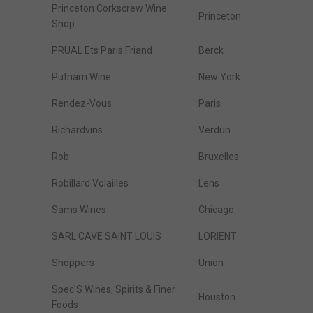
Princeton Corkscrew Wine
Princeton
Shop
PRUAL Ets Paris Friand
Berck
Putnam Wine
New York
Rendez-Vous
Paris
Richardvins
Verdun
Rob
Bruxelles
Robillard Volailles
Lens
Sams Wines
Chicago
SARL CAVE SAINT LOUIS
LORIENT
Shoppers
Union
Spec'S Wines, Spirits & Finer
Houston
Foods