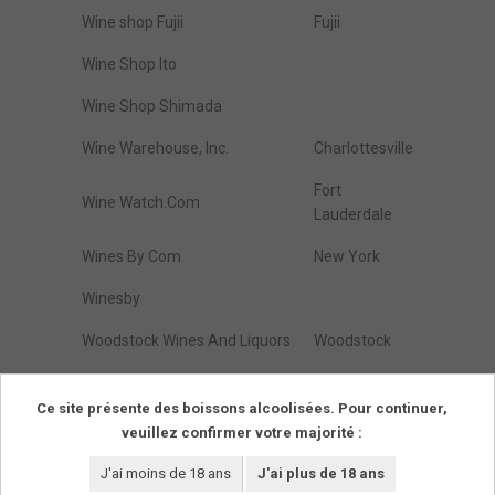
Wine shop Fujii
Fujii
Wine Shop Ito
Wine Shop Shimada
Wine Warehouse, Inc.
Charlottesville
Fort
Wine Watch.Com
Lauderdale
Wines By Com
New York
Winesby
Woodstock Wines And Liquors
Woodstock
Zap Wines & Spirits
Brooklyn
Ce site présente des boissons alcoolisées. Pour continuer,
veuillez confirmer votre majorité :
Résultats de :
1
à
274
(parmi
274
trouvés)
Pages
1
J'ai moins de 18 ans
J'ai plus de 18 ans