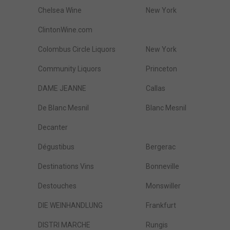
Chelsea Wine
New York
ClintonWine.com
Colombus Circle Liquors
New York
Community Liquors
Princeton
DAME JEANNE
Callas
De Blanc Mesnil
Blanc Mesnil
Decanter
Dégustibus
Bergerac
Destinations Vins
Bonneville
Destouches
Monswiller
DIE WEINHANDLUNG
Frankfurt
DISTRI MARCHE
Rungis