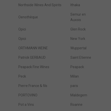
Northside Wines And Spirits
Ithaka
Semur en
Oenothèque
Auxois
Opici
Glen Rock
Opici
New York
ORTHMANN WEINE
Wuppertal
Patrick GERBAUD
Saint Etienne
Peapack Fine Wines
Peapack
Peck
Milan
Pierre France & fils
paris
PORTOVINO
Maldegem
Pot a Vins
Roanne