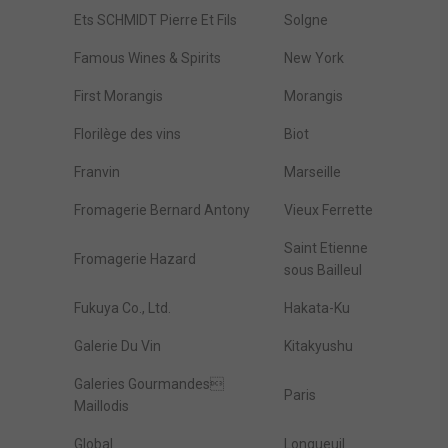
Ets SCHMIDT Pierre Et Fils
Solgne
Famous Wines & Spirits
New York
First Morangis
Morangis
Florilège des vins
Biot
Franvin
Marseille
Fromagerie Bernard Antony
Vieux Ferrette
Saint Etienne
Fromagerie Hazard
sous Bailleul
Fukuya Co., Ltd.
Hakata-Ku
Galerie Du Vin
Kitakyushu
Galeries Gourmandes
Paris
Maillodis
Global
Longueuil