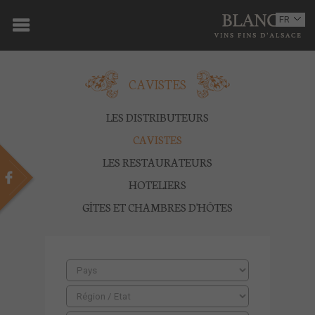
ACCUEIL
FR
EN
DOMAINE
CAVISTES
OENOTOURISME
VINS
LES DISTRIBUTEURS
CAVISTES
BOUTIQUE
LES RESTAURATEURS
MULTIMEDIA
HOTELIERS
GÎTES ET CHAMBRES D'HÔTES
PRESSE
PARTENAIRES
ACTUALITÉS
CONTACT