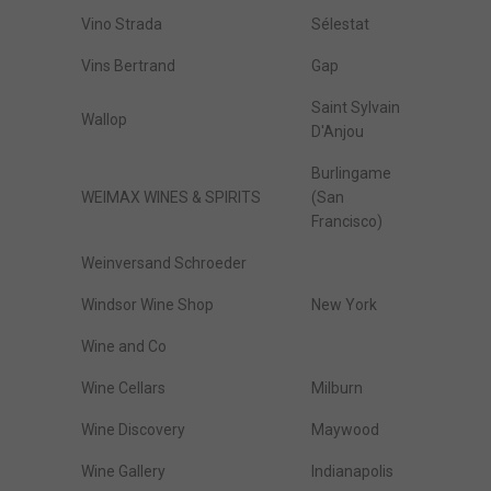
Vino Strada
Sélestat
Vins Bertrand
Gap
Saint Sylvain
Wallop
D'Anjou
Burlingame
WEIMAX WINES & SPIRITS
(San
Francisco)
Weinversand Schroeder
Windsor Wine Shop
New York
Wine and Co
Wine Cellars
Milburn
Wine Discovery
Maywood
Wine Gallery
Indianapolis