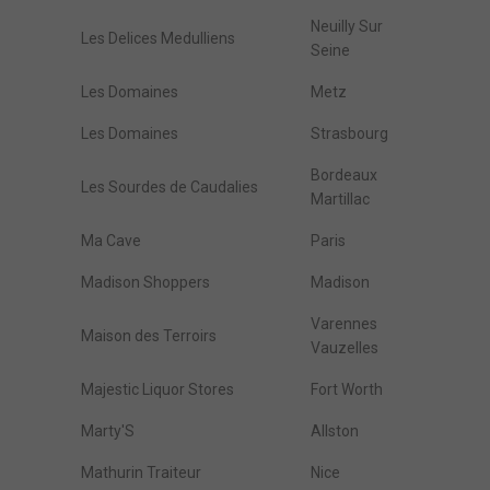
Neuilly Sur
Les Delices Medulliens
Seine
Les Domaines
Metz
Les Domaines
Strasbourg
Bordeaux
Les Sourdes de Caudalies
Martillac
Ma Cave
Paris
Madison Shoppers
Madison
Varennes
Maison des Terroirs
Vauzelles
Majestic Liquor Stores
Fort Worth
Marty'S
Allston
Mathurin Traiteur
Nice