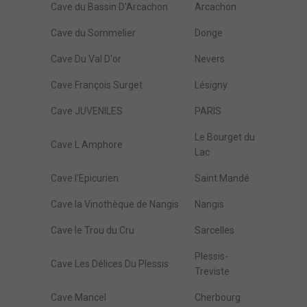
Cave du Bassin D'Arcachon
Arcachon
Cave du Sommelier
Donge
Cave Du Val D'or
Nevers
Cave François Surget
Lésigny
Cave JUVENILES
PARIS
Le Bourget du
Cave L Amphore
Lac
Cave l'Epicurien
Saint Mandé
Cave la Vinothèque de Nangis
Nangis
Cave le Trou du Cru
Sarcelles
Plessis-
Cave Les Délices Du Plessis
Treviste
Cave Mancel
Cherbourg