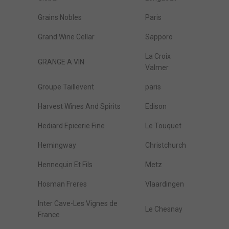
Grains Nobles
Paris
Grand Wine Cellar
Sapporo
La Croix
GRANGE A VIN
Valmer
Groupe Taillevent
paris
Harvest Wines And Spirits
Edison
Hediard Epicerie Fine
Le Touquet
Hemingway
Christchurch
Hennequin Et Fils
Metz
Hosman Freres
Vlaardingen
Inter Cave-Les Vignes de
Le Chesnay
France