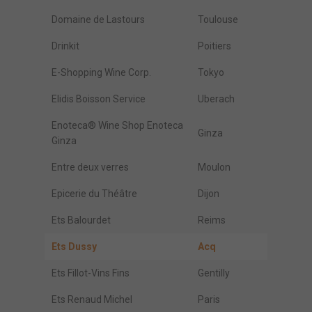
Domaine de Lastours
Toulouse
Drinkit
Poitiers
E-Shopping Wine Corp.
Tokyo
Elidis Boisson Service
Uberach
Enoteca® Wine Shop Enoteca
Ginza
Ginza
Entre deux verres
Moulon
Epicerie du Théâtre
Dijon
Ets Balourdet
Reims
Ets Dussy
Acq
Ets Fillot-Vins Fins
Gentilly
Ets Renaud Michel
Paris