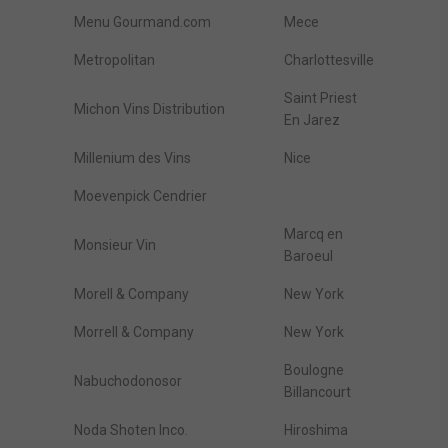
Menu Gourmand.com
Mece
Metropolitan
Charlottesville
Saint Priest
Michon Vins Distribution
En Jarez
Millenium des Vins
Nice
Moevenpick Cendrier
Marcq en
Monsieur Vin
Baroeul
Morell & Company
New York
Morrell & Company
New York
Boulogne
Nabuchodonosor
Billancourt
Noda Shoten Inco.
Hiroshima