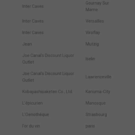
Gournay Sur
Inter Caves
Marne
Inter Caves
Versailles
Inter Caves
Viroflay
Jean
Mutzig
Joe Canal's Discount Liquor
Iselin
Outlet
Joe Canal's Discount Liquor
Lawrenceville
Outlet
Kobayashisaketen Co., Ltd.
Kanuma-City
L'épicurien
Manosque
L'Oenothèque
Strasbourg
l'or du vin
paris