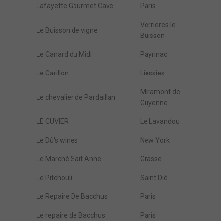
Lafayette Gourmet Cave
Paris
Verrieres le
Le Buisson de vigne
Buisson
Le Canard du Midi
Payrinac
Le Carillon
Liessies
Miramont de
Le chevalier de Pardaillan
Guyenne
LE CUVIER
Le Lavandou
Le Dû's wines
New York
Le Marché Sait Anne
Grasse
Le Pitchouli
Saint Dié
Le Repaire De Bacchus
Paris
Le repaire de Bacchus
Paris