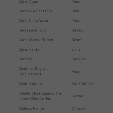
Caves Augé
Paris
Caves Aux Bons Crus
Paris
Caves De La Nation
Paris
Caves Léon Favre
Rumilly
Caves Musslin Tresch
Illzach
Caves Verdier
Epinal
Cavolive
Cavalaire
Centre de Degustation
Paris
Jacques Vivet
Centre Leclerc
Saint Pol Léon
Charles Street Liquors, The
Boston
Juliana Wine Co., Inc.
Chateau Pomije
Cincinnati