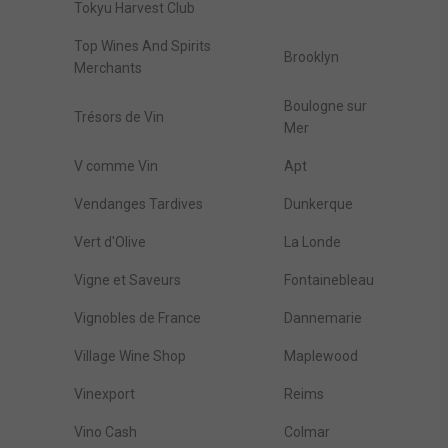
Tokyu Harvest Club
Top Wines And Spirits
Brooklyn
Merchants
Boulogne sur
Trésors de Vin
Mer
V comme Vin
Apt
Vendanges Tardives
Dunkerque
Vert d'Olive
La Londe
Vigne et Saveurs
Fontainebleau
Vignobles de France
Dannemarie
Village Wine Shop
Maplewood
Vinexport
Reims
Vino Cash
Colmar