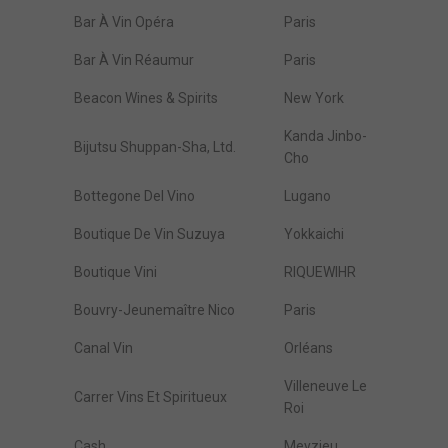
Bar À Vin Opéra
Paris
Bar À Vin Réaumur
Paris
Beacon Wines & Spirits
New York
Kanda Jinbo-
Bijutsu Shuppan-Sha, Ltd.
Cho
Bottegone Del Vino
Lugano
Boutique De Vin Suzuya
Yokkaichi
Boutique Vini
RIQUEWIHR
Bouvry-Jeunemaître Nico
Paris
Canal Vin
Orléans
Villeneuve Le
Carrer Vins Et Spiritueux
Roi
Cash
Meyzieu