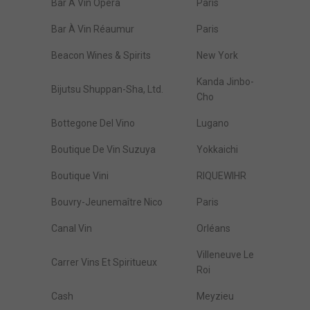
Bar À Vin Opéra
Paris
Bar À Vin Réaumur
Paris
Beacon Wines & Spirits
New York
Kanda Jinbo-
Bijutsu Shuppan-Sha, Ltd.
Cho
Bottegone Del Vino
Lugano
Boutique De Vin Suzuya
Yokkaichi
Boutique Vini
RIQUEWIHR
Bouvry-Jeunemaître Nico
Paris
Canal Vin
Orléans
Villeneuve Le
Carrer Vins Et Spiritueux
Roi
Cash
Meyzieu