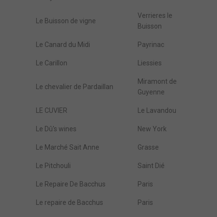
Verrieres le
Le Buisson de vigne
Buisson
Le Canard du Midi
Payrinac
Le Carillon
Liessies
Miramont de
Le chevalier de Pardaillan
Guyenne
LE CUVIER
Le Lavandou
Le Dû's wines
New York
Le Marché Sait Anne
Grasse
Le Pitchouli
Saint Dié
Le Repaire De Bacchus
Paris
Le repaire de Bacchus
Paris