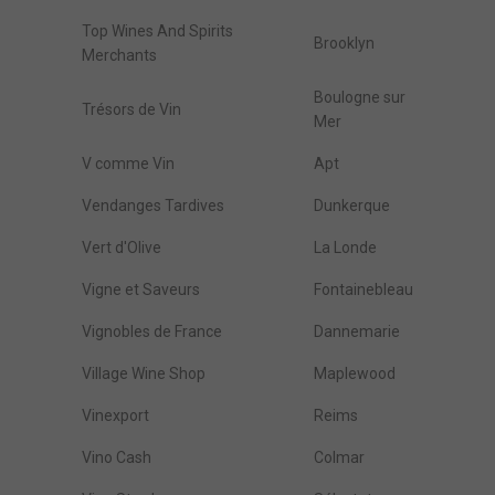
Top Wines And Spirits
Brooklyn
Merchants
Boulogne sur
Trésors de Vin
Mer
V comme Vin
Apt
Vendanges Tardives
Dunkerque
Vert d'Olive
La Londe
Vigne et Saveurs
Fontainebleau
Vignobles de France
Dannemarie
Village Wine Shop
Maplewood
Vinexport
Reims
Vino Cash
Colmar