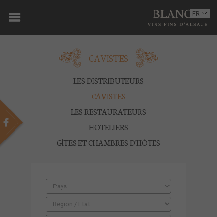
ACCUEIL
FR
EN
DOMAINE
CAVISTES
OENOTOURISME
VINS
LES DISTRIBUTEURS
CAVISTES
BOUTIQUE
LES RESTAURATEURS
MULTIMEDIA
HOTELIERS
GÎTES ET CHAMBRES D'HÔTES
PRESSE
PARTENAIRES
ACTUALITÉS
CONTACT