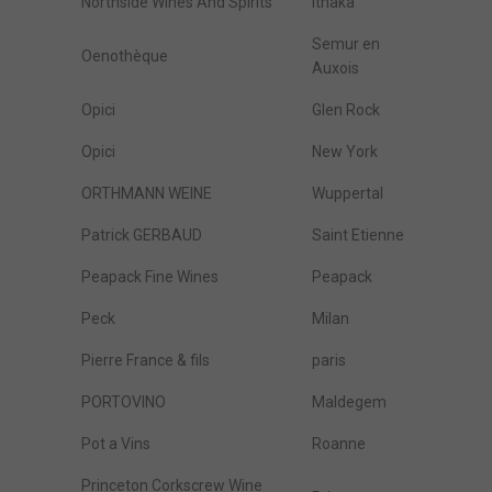
Northside Wines And Spirits
Ithaka
Semur en
Oenothèque
Auxois
Opici
Glen Rock
Opici
New York
ORTHMANN WEINE
Wuppertal
Patrick GERBAUD
Saint Etienne
Peapack Fine Wines
Peapack
Peck
Milan
Pierre France & fils
paris
PORTOVINO
Maldegem
Pot a Vins
Roanne
Princeton Corkscrew Wine