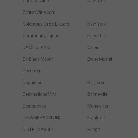
Chelsea Wine
New York
ClintonWine.com
Colombus Circle Liquors
New York
Community Liquors
Princeton
DAME JEANNE
Callas
De Blanc Mesnil
Blanc Mesnil
Decanter
Dégustibus
Bergerac
Destinations Vins
Bonneville
Destouches
Monswiller
DIE WEINHANDLUNG
Frankfurt
DISTRI MARCHE
Rungis