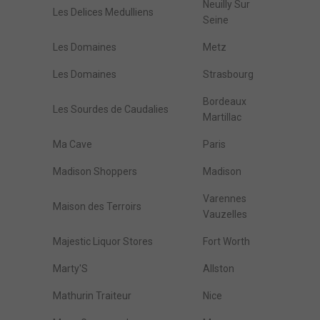
Neuilly Sur
Les Delices Medulliens
Seine
Les Domaines
Metz
Les Domaines
Strasbourg
Bordeaux
Les Sourdes de Caudalies
Martillac
Ma Cave
Paris
Madison Shoppers
Madison
Varennes
Maison des Terroirs
Vauzelles
Majestic Liquor Stores
Fort Worth
Marty'S
Allston
Mathurin Traiteur
Nice