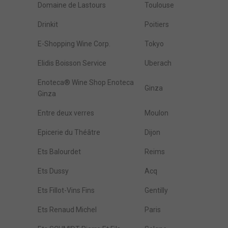
Domaine de Lastours
Toulouse
Drinkit
Poitiers
E-Shopping Wine Corp.
Tokyo
Elidis Boisson Service
Uberach
Enoteca® Wine Shop Enoteca
Ginza
Ginza
Entre deux verres
Moulon
Epicerie du Théâtre
Dijon
Ets Balourdet
Reims
Ets Dussy
Acq
Ets Fillot-Vins Fins
Gentilly
Ets Renaud Michel
Paris