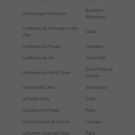
Boulogne
La Fromagerie Escudier
Billancourt
La Maison du Fromage et des
Calais
Vins
La Maison Du Poulet
Cavalaire
La Maison du Vin
Grand Ville
Saint Yrieix La
La Maison du Vin St Yrieix
Perche
La Nouvelle Cave
Seichamps
La Petite Cave
Esbly
La Robe et le Palais
Paris
La Vinothèque de Carnot
Limoges
Lafayette Gourmet Cave
Paris