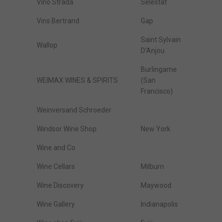
Vino Strada
Sélestat
Vins Bertrand
Gap
Saint Sylvain
Wallop
D'Anjou
Burlingame
WEIMAX WINES & SPIRITS
(San
Francisco)
Weinversand Schroeder
Windsor Wine Shop
New York
Wine and Co
Wine Cellars
Milburn
Wine Discovery
Maywood
Wine Gallery
Indianapolis