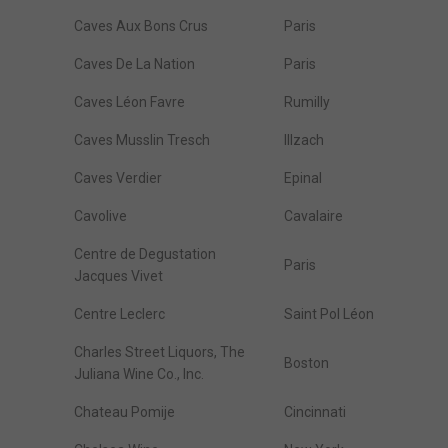
Caves Aux Bons Crus
Paris
Caves De La Nation
Paris
Caves Léon Favre
Rumilly
Caves Musslin Tresch
Illzach
Caves Verdier
Epinal
Cavolive
Cavalaire
Centre de Degustation
Paris
Jacques Vivet
Centre Leclerc
Saint Pol Léon
Charles Street Liquors, The
Boston
Juliana Wine Co., Inc.
Chateau Pomije
Cincinnati