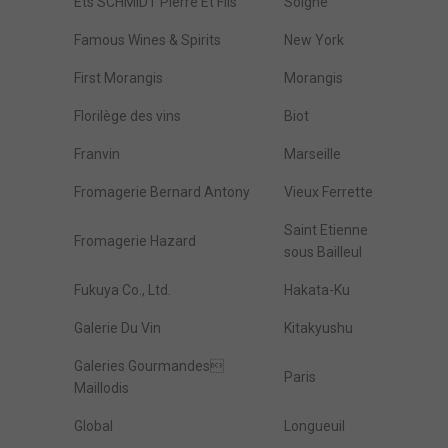
Ets SCHMIDT Pierre Et Fils
Solgne
Famous Wines & Spirits
New York
First Morangis
Morangis
Florilège des vins
Biot
Franvin
Marseille
Fromagerie Bernard Antony
Vieux Ferrette
Saint Etienne
Fromagerie Hazard
sous Bailleul
Fukuya Co., Ltd.
Hakata-Ku
Galerie Du Vin
Kitakyushu
Galeries Gourmandes
Paris
Maillodis
Global
Longueuil