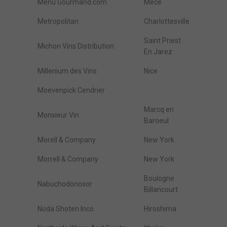
Menu Gourmand.com
Mece
Metropolitan
Charlottesville
Saint Priest
Michon Vins Distribution
En Jarez
Millenium des Vins
Nice
Moevenpick Cendrier
Marcq en
Monsieur Vin
Baroeul
Morell & Company
New York
Morrell & Company
New York
Boulogne
Nabuchodonosor
Billancourt
Noda Shoten Inco.
Hiroshima