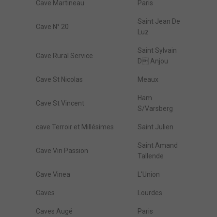
Cave Martineau
Paris
Saint Jean De
Cave N° 20
Luz
Saint Sylvain
Cave Rural Service
D Anjou
Cave St Nicolas
Meaux
Ham
Cave St Vincent
S/Varsberg
cave Terroir et Millésimes
Saint Julien
Saint Amand
Cave Vin Passion
Tallende
Cave Vinea
L'Union
Caves
Lourdes
Caves Augé
Paris