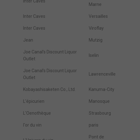
Inter Caves
Marne
Inter Caves
Versailles
Inter Caves
Viroflay
Jean
Mutzig
Joe Canal's Discount Liquor
Iselin
Outlet
Joe Canal's Discount Liquor
Lawrenceville
Outlet
Kobayashisaketen Co., Ltd.
Kanuma-City
L'épicurien
Manosque
L'Oenothèque
Strasbourg
l'or du vin
paris
Pont de