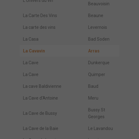
L'Univers du vin
Beauvoisin
La Carte Des Vins
Beaune
La carte des vins
Levernois
La Casa
Bad Soden
La Cavavin
Arras
La Cave
Dunkerque
La Cave
Quimper
La cave Baldivienne
Baud
La Cave d'Antoine
Meru
Bussy St
La Cave de Bussy
Georges
La Cave de la Baie
Le Lavandou