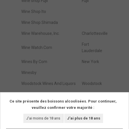
Wine shop Fujii
Fujii
Wine Shop Ito
Wine Shop Shimada
Wine Warehouse, Inc.
Charlottesville
Fort
Wine Watch.Com
Lauderdale
Wines By Com
New York
Winesby
Woodstock Wines And Liquors
Woodstock
Zap Wines & Spirits
Brooklyn
Ce site présente des boissons alcoolisées. Pour continuer,
veuillez confirmer votre majorité :
Résultats de :
1
à
274
(parmi
274
trouvés)
Pages
1
J'ai moins de 18 ans
J'ai plus de 18 ans