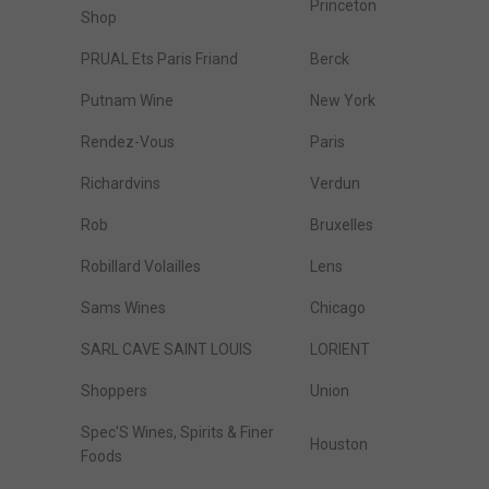
Princeton
Shop
PRUAL Ets Paris Friand
Berck
Putnam Wine
New York
Rendez-Vous
Paris
Richardvins
Verdun
Rob
Bruxelles
Robillard Volailles
Lens
Sams Wines
Chicago
SARL CAVE SAINT LOUIS
LORIENT
Shoppers
Union
Spec'S Wines, Spirits & Finer
Houston
Foods