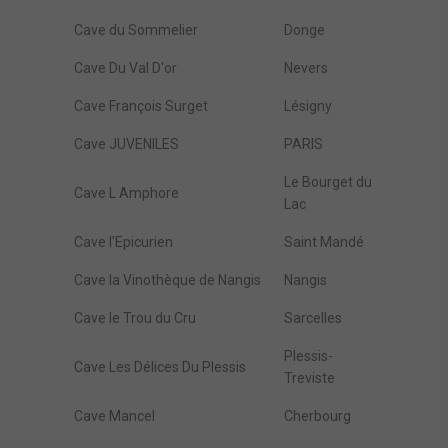
Cave du Sommelier
Donge
Cave Du Val D'or
Nevers
Cave François Surget
Lésigny
Cave JUVENILES
PARIS
Le Bourget du
Cave L Amphore
Lac
Cave l'Epicurien
Saint Mandé
Cave la Vinothèque de Nangis
Nangis
Cave le Trou du Cru
Sarcelles
Plessis-
Cave Les Délices Du Plessis
Treviste
Cave Mancel
Cherbourg