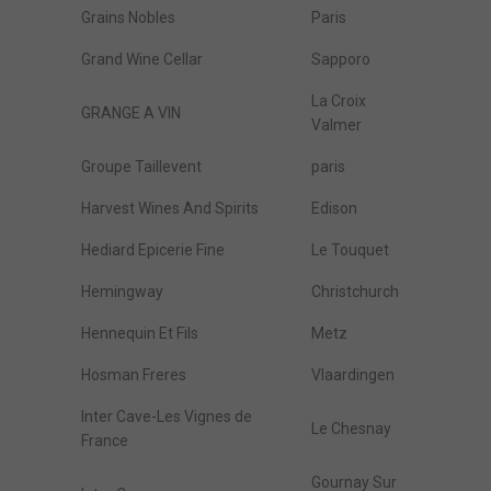
Grains Nobles
Paris
Grand Wine Cellar
Sapporo
La Croix
GRANGE A VIN
Valmer
Groupe Taillevent
paris
Harvest Wines And Spirits
Edison
Hediard Epicerie Fine
Le Touquet
Hemingway
Christchurch
Hennequin Et Fils
Metz
Hosman Freres
Vlaardingen
Inter Cave-Les Vignes de
Le Chesnay
France
Gournay Sur