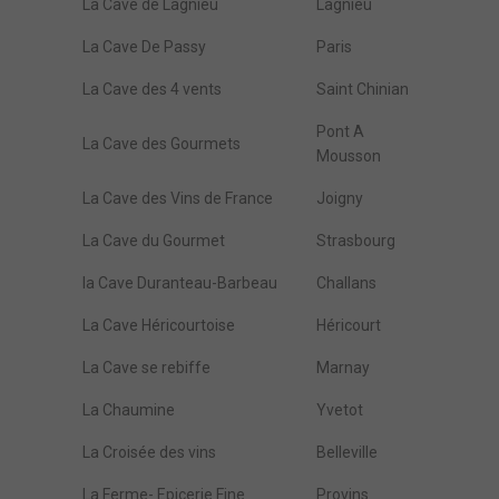
La Cave de Lagnieu
Lagnieu
La Cave De Passy
Paris
La Cave des 4 vents
Saint Chinian
Pont A
La Cave des Gourmets
Mousson
La Cave des Vins de France
Joigny
La Cave du Gourmet
Strasbourg
la Cave Duranteau-Barbeau
Challans
La Cave Héricourtoise
Héricourt
La Cave se rebiffe
Marnay
La Chaumine
Yvetot
La Croisée des vins
Belleville
La Ferme- Epicerie Fine
Provins