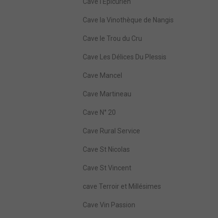
Cave l'Epicurien
Cave la Vinothèque de Nangis
Cave le Trou du Cru
Cave Les Délices Du Plessis
Cave Mancel
Cave Martineau
Cave N° 20
Cave Rural Service
Cave St Nicolas
Cave St Vincent
cave Terroir et Millésimes
Cave Vin Passion